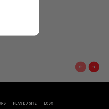
URS
PLAN DU SITE
LOGO