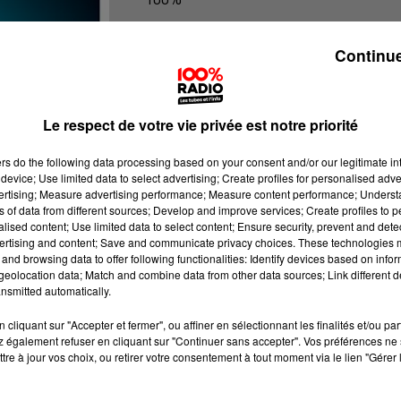
100% Radio les infos du Béarn
Continue
Le respect de votre vie privée est notre priorité
ers
do the following data processing based on your consent and/or our legitimate int
device; Use limited data to select advertising; Create profiles for personalised adver
vertising; Measure advertising performance; Measure content performance; Unders
ns of data from different sources; Develop and improve services; Create profiles to 
alised content; Use limited data to select content; Ensure security, prevent and detect
ertising and content; Save and communicate privacy choices. These technologies
and browsing data to offer following functionalities: Identify devices based on infor
eolocation data; Match and combine data from other data sources; Link different de
nsmitted automatically.
cliquant sur "Accepter et fermer", ou affiner en sélectionnant les finalités et/ou pa
 également refuser en cliquant sur "Continuer sans accepter". Vos préférences ne 
tre à jour vos choix, ou retirer votre consentement à tout moment via le lien "Gérer 