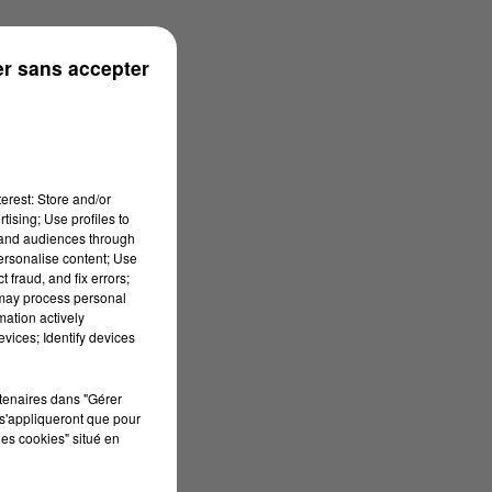
r sans accepter
erest: Store and/or
tising; Use profiles to
tand audiences through
personalise content; Use
 fraud, and fix errors;
 may process personal
mation actively
vices; Identify devices
rtenaires dans "Gérer
s'appliqueront que pour
les cookies" situé en