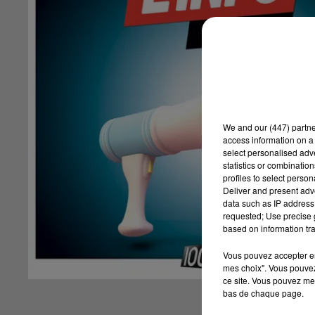
We and
our (447) partn
access information on a 
select personalised ad
statistics or combinatio
profiles to select person
Deliver and present adv
data such as IP address 
requested; Use precise g
based on information tra
Vous pouvez accepter en 
mes choix". Vous pouvez
ce site. Vous pouvez met
bas de chaque page.