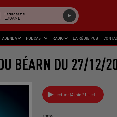
Pardonne Moi
LOUANE
AGENDA
PODCAST
RADIO
LA RÉGIE PUB
CONTA
DU BÉARN DU 27/12/2
Lecture (4 min 21 sec)
100%