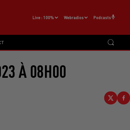
Live :
100%
Webradios
Podcasts
CT
023 À 08H00