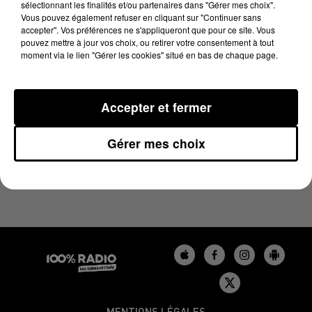
sélectionnant les finalités et/ou partenaires dans "Gérer mes choix".
27 juin 2023 - 3 min 53 sec
Vous pouvez également refuser en cliquant sur "Continuer sans
LES INFOS DU BÉARN DU 27/06/2023 À 17H01
accepter". Vos préférences ne s'appliqueront que pour ce site. Vous
pouvez mettre à jour vos choix, ou retirer votre consentement à tout
moment via le lien "Gérer les cookies" situé en bas de chaque page.
Podcasts infos du Béarn
Accepter et fermer
Gérer mes choix
MENTIONS LÉGALES