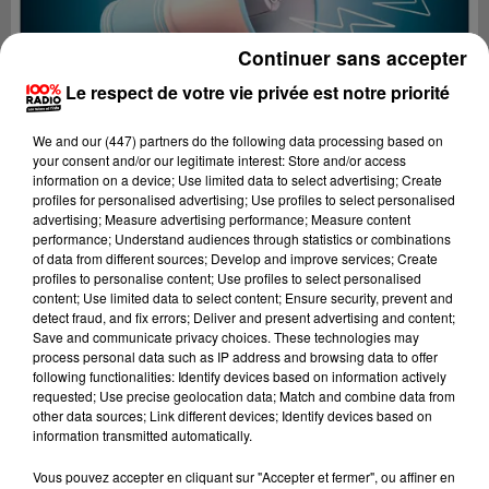
Continuer sans accepter
Le respect de votre vie privée est notre priorité
We and
our (447) partners
do the following data processing based on
your consent and/or our legitimate interest: Store and/or access
information on a device; Use limited data to select advertising; Create
profiles for personalised advertising; Use profiles to select personalised
advertising; Measure advertising performance; Measure content
performance; Understand audiences through statistics or combinations
of data from different sources; Develop and improve services; Create
profiles to personalise content; Use profiles to select personalised
content; Use limited data to select content; Ensure security, prevent and
detect fraud, and fix errors; Deliver and present advertising and content;
Lecture (3 min 53 sec)
Save and communicate privacy choices. These technologies may
process personal data such as IP address and browsing data to offer
following functionalities: Identify devices based on information actively
requested; Use precise geolocation data; Match and combine data from
other data sources; Link different devices; Identify devices based on
100%
information transmitted automatically.
100% Radio les infos du Béarn
Vous pouvez accepter en cliquant sur "Accepter et fermer", ou affiner en