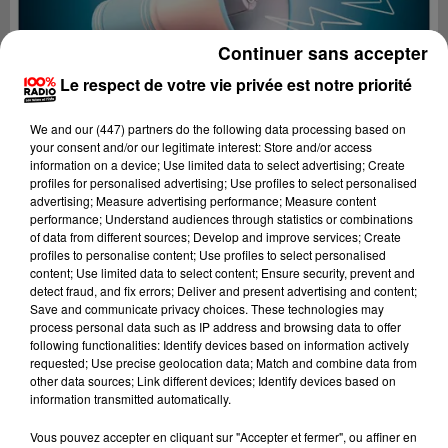
Continuer sans accepter
Le respect de votre vie privée est notre priorité
We and
our (447) partners
do the following data processing based on
your consent and/or our legitimate interest: Store and/or access
information on a device; Use limited data to select advertising; Create
profiles for personalised advertising; Use profiles to select personalised
advertising; Measure advertising performance; Measure content
performance; Understand audiences through statistics or combinations
of data from different sources; Develop and improve services; Create
profiles to personalise content; Use profiles to select personalised
content; Use limited data to select content; Ensure security, prevent and
detect fraud, and fix errors; Deliver and present advertising and content;
Lecture (3 min 16 sec)
Save and communicate privacy choices. These technologies may
process personal data such as IP address and browsing data to offer
following functionalities: Identify devices based on information actively
requested; Use precise geolocation data; Match and combine data from
other data sources; Link different devices; Identify devices based on
100%
information transmitted automatically.
100% Radio les infos du Béarn
Vous pouvez accepter en cliquant sur "Accepter et fermer", ou affiner en