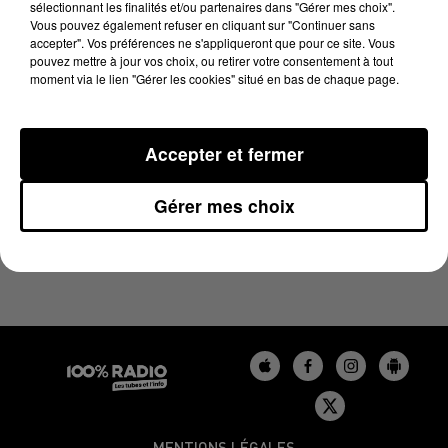
sélectionnant les finalités et/ou partenaires dans "Gérer mes choix".
27 juin 2023 - 3 min 16 sec
Vous pouvez également refuser en cliquant sur "Continuer sans
LES INFOS DU BÉARN DU 27/06/2023 À 12H00
accepter". Vos préférences ne s'appliqueront que pour ce site. Vous
pouvez mettre à jour vos choix, ou retirer votre consentement à tout
moment via le lien "Gérer les cookies" situé en bas de chaque page.
Podcasts infos du Béarn
Accepter et fermer
Gérer mes choix
MENTIONS LÉGALES