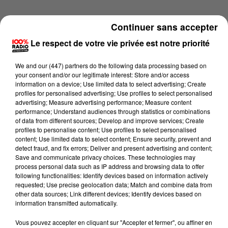
Continuer sans accepter
Le respect de votre vie privée est notre priorité
We and
our (447) partners
do the following data processing based on
your consent and/or our legitimate interest: Store and/or access
information on a device; Use limited data to select advertising; Create
profiles for personalised advertising; Use profiles to select personalised
advertising; Measure advertising performance; Measure content
performance; Understand audiences through statistics or combinations
of data from different sources; Develop and improve services; Create
profiles to personalise content; Use profiles to select personalised
content; Use limited data to select content; Ensure security, prevent and
detect fraud, and fix errors; Deliver and present advertising and content;
Lecture (4 min 1 sec)
Save and communicate privacy choices. These technologies may
process personal data such as IP address and browsing data to offer
following functionalities: Identify devices based on information actively
requested; Use precise geolocation data; Match and combine data from
other data sources; Link different devices; Identify devices based on
100%
information transmitted automatically.
100% Radio les infos du Béarn
Vous pouvez accepter en cliquant sur "Accepter et fermer", ou affiner en