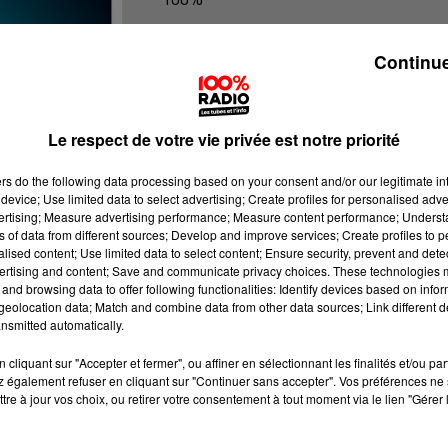
100% Radio les infos du Béarn
Continue
Le respect de votre vie privée est notre priorité
ers
do the following data processing based on your consent and/or our legitimate int
device; Use limited data to select advertising; Create profiles for personalised adver
vertising; Measure advertising performance; Measure content performance; Unders
ns of data from different sources; Develop and improve services; Create profiles to 
alised content; Use limited data to select content; Ensure security, prevent and detect
ertising and content; Save and communicate privacy choices. These technologies
and browsing data to offer following functionalities: Identify devices based on infor
eolocation data; Match and combine data from other data sources; Link different de
nsmitted automatically.
cliquant sur "Accepter et fermer", ou affiner en sélectionnant les finalités et/ou pa
 également refuser en cliquant sur "Continuer sans accepter". Vos préférences ne 
tre à jour vos choix, ou retirer votre consentement à tout moment via le lien "Gérer 