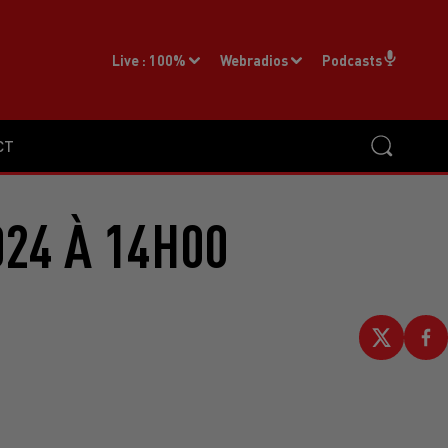
Live :
100%
Webradios
Podcasts
CT
024 À 14H00