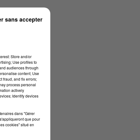
r sans accepter
erest: Store and/or
tising; Use profiles to
tand audiences through
personalise content; Use
 fraud, and fix errors;
 may process personal
mation actively
vices; Identify devices
rtenaires dans "Gérer
s'appliqueront que pour
les cookies" situé en