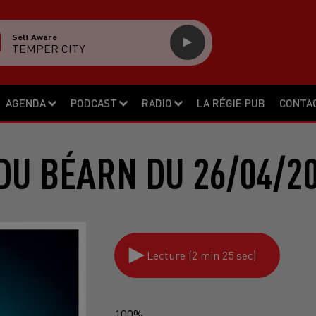
Self Aware
TEMPER CITY
AGENDA
PODCAST
RADIO
LA RÉGIE PUB
CONTA
DU BÉARN DU 26/04/2
Lecture (2 min 25 sec)
100%