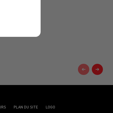
URS
PLAN DU SITE
LOGO