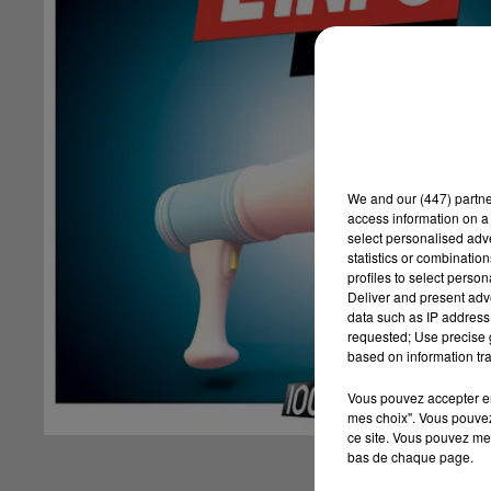
We and
our (447) partn
access information on a 
select personalised ad
statistics or combinatio
profiles to select person
Deliver and present adv
data such as IP address 
requested; Use precise g
based on information tra
Vous pouvez accepter en 
mes choix". Vous pouvez
ce site. Vous pouvez met
bas de chaque page.