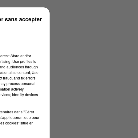
r sans accepter
erest: Store and/or
tising; Use profiles to
tand audiences through
personalise content; Use
 fraud, and fix errors;
 may process personal
mation actively
vices; Identify devices
rtenaires dans "Gérer
s'appliqueront que pour
les cookies" situé en