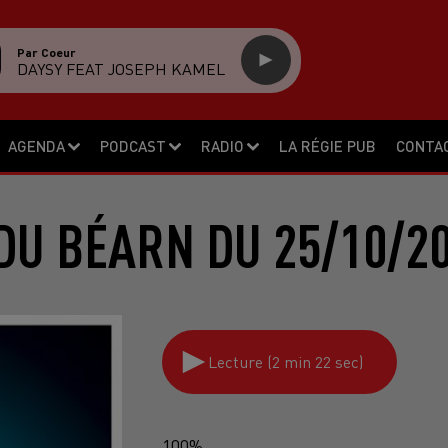
Par Coeur
DAYSY FEAT JOSEPH KAMEL
AGENDA
PODCAST
RADIO
LA RÉGIE PUB
CONTA
DU BÉARN DU 25/10/2
Lecture (2 min 22 sec)
100%