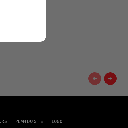
URS
PLAN DU SITE
LOGO