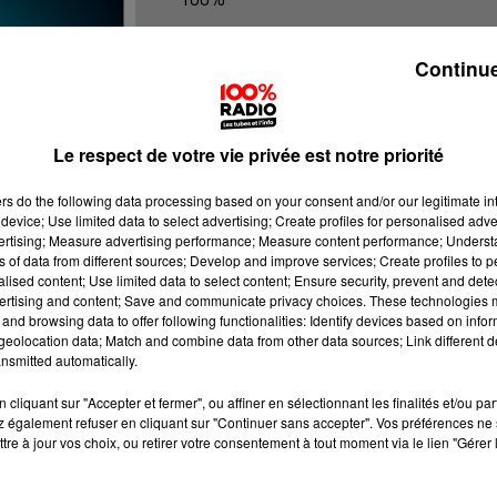
100% Radio les infos du Béarn
Continue
Le respect de votre vie privée est notre priorité
ers
do the following data processing based on your consent and/or our legitimate int
device; Use limited data to select advertising; Create profiles for personalised adver
vertising; Measure advertising performance; Measure content performance; Unders
ns of data from different sources; Develop and improve services; Create profiles to 
alised content; Use limited data to select content; Ensure security, prevent and detect
ertising and content; Save and communicate privacy choices. These technologies
and browsing data to offer following functionalities: Identify devices based on infor
eolocation data; Match and combine data from other data sources; Link different de
nsmitted automatically.
cliquant sur "Accepter et fermer", ou affiner en sélectionnant les finalités et/ou pa
 également refuser en cliquant sur "Continuer sans accepter". Vos préférences ne 
tre à jour vos choix, ou retirer votre consentement à tout moment via le lien "Gérer 