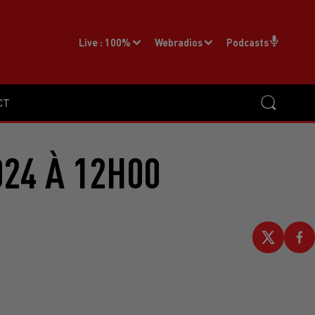
Live :
100%
Webradios
Podcasts
CT
024 À 12H00