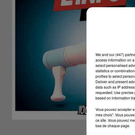
We and
our (447) partn
access information on a 
select personalised ad
statistics or combinatio
profiles to select person
Deliver and present adv
data such as IP address 
requested; Use precise g
based on information tra
Vous pouvez accepter en 
mes choix". Vous pouvez
ce site. Vous pouvez met
bas de chaque page.