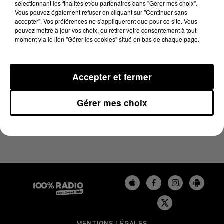
sélectionnant les finalités et/ou partenaires dans "Gérer mes choix".
25 juin 2024 - 2 min 22 sec
Vous pouvez également refuser en cliquant sur "Continuer sans
LES INFOS DU BÉARN DU 25/06/2024 À 10H00
accepter". Vos préférences ne s'appliqueront que pour ce site. Vous
pouvez mettre à jour vos choix, ou retirer votre consentement à tout
moment via le lien "Gérer les cookies" situé en bas de chaque page.
Podcasts infos du Béarn
Accepter et fermer
Gérer mes choix
MENTIONS LÉGALES