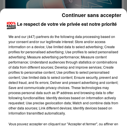
Continuer sans accepter
Le respect de votre vie privée est notre priorité
We and
our (447) partners
do the following data processing based on
your consent and/or our legitimate interest: Store and/or access
information on a device; Use limited data to select advertising; Create
profiles for personalised advertising; Use profiles to select personalised
advertising; Measure advertising performance; Measure content
performance; Understand audiences through statistics or combinations
of data from different sources; Develop and improve services; Create
profiles to personalise content; Use profiles to select personalised
content; Use limited data to select content; Ensure security, prevent and
detect fraud, and fix errors; Deliver and present advertising and content;
Lecture (2 min 22 sec)
Save and communicate privacy choices. These technologies may
process personal data such as IP address and browsing data to offer
following functionalities: Identify devices based on information actively
requested; Use precise geolocation data; Match and combine data from
other data sources; Link different devices; Identify devices based on
100%
information transmitted automatically.
100% Radio les infos du Béarn
Vous pouvez accepter en cliquant sur "Accepter et fermer", ou affiner en