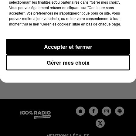
sélectionnant les finalités et/ou partenaires dans "Gérer mes choix".
25 juin 2024 - 4 min 24 sec
Vous pouvez également refuser en cliquant sur "Continuer sans
LES INFOS DU BÉARN DU 25/06/2024 À 07H01
accepter". Vos préférences ne s'appliqueront que pour ce site. Vous
pouvez mettre à jour vos choix, ou retirer votre consentement à tout
moment via le lien "Gérer les cookies" situé en bas de chaque page.
Podcasts infos du Béarn
Accepter et fermer
Gérer mes choix
MENTIONS LÉGALES