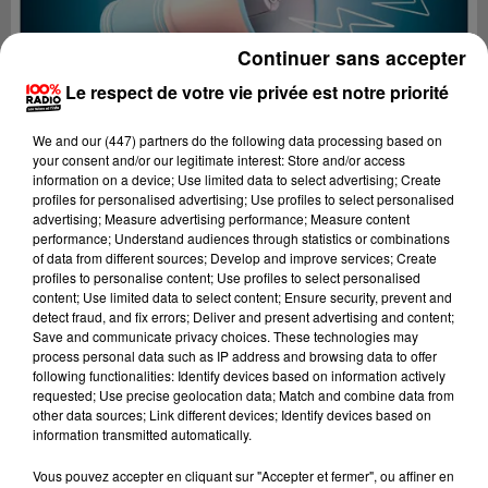
Continuer sans accepter
Le respect de votre vie privée est notre priorité
We and
our (447) partners
do the following data processing based on
your consent and/or our legitimate interest: Store and/or access
information on a device; Use limited data to select advertising; Create
profiles for personalised advertising; Use profiles to select personalised
advertising; Measure advertising performance; Measure content
performance; Understand audiences through statistics or combinations
of data from different sources; Develop and improve services; Create
profiles to personalise content; Use profiles to select personalised
content; Use limited data to select content; Ensure security, prevent and
detect fraud, and fix errors; Deliver and present advertising and content;
Lecture (4 min 24 sec)
Save and communicate privacy choices. These technologies may
process personal data such as IP address and browsing data to offer
following functionalities: Identify devices based on information actively
requested; Use precise geolocation data; Match and combine data from
other data sources; Link different devices; Identify devices based on
100%
information transmitted automatically.
100% Radio les infos du Béarn
Vous pouvez accepter en cliquant sur "Accepter et fermer", ou affiner en