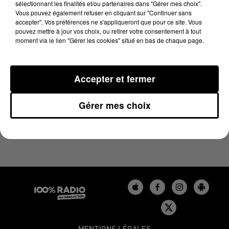
sélectionnant les finalités et/ou partenaires dans "Gérer mes choix".
24 novembre 2023 - 4 min 19 sec
Vous pouvez également refuser en cliquant sur "Continuer sans
LES INFOS DU BÉARN DU 24/11/2023 À 09H00
accepter". Vos préférences ne s'appliqueront que pour ce site. Vous
pouvez mettre à jour vos choix, ou retirer votre consentement à tout
moment via le lien "Gérer les cookies" situé en bas de chaque page.
Podcasts infos du Béarn
Accepter et fermer
Gérer mes choix
MENTIONS LÉGALES