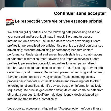
Continuer sans accepter
Le respect de votre vie privée est notre priorité
We and
our (447) partners
do the following data processing based on
your consent and/or our legitimate interest: Store and/or access
information on a device; Use limited data to select advertising; Create
profiles for personalised advertising; Use profiles to select personalised
advertising; Measure advertising performance; Measure content
performance; Understand audiences through statistics or combinations
of data from different sources; Develop and improve services; Create
profiles to personalise content; Use profiles to select personalised
content; Use limited data to select content; Ensure security, prevent and
detect fraud, and fix errors; Deliver and present advertising and content;
Lecture (4 min 19 sec)
Save and communicate privacy choices. These technologies may
process personal data such as IP address and browsing data to offer
following functionalities: Identify devices based on information actively
requested; Use precise geolocation data; Match and combine data from
other data sources; Link different devices; Identify devices based on
100%
information transmitted automatically.
100% Radio les infos du Béarn
Vous pouvez accepter en cliquant sur "Accepter et fermer", ou affiner en