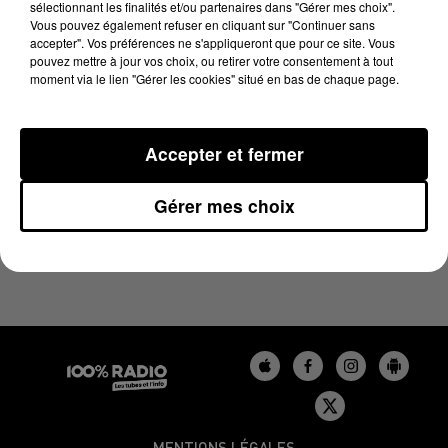
sélectionnant les finalités et/ou partenaires dans "Gérer mes choix".
24 octobre 2024 - 4 min 25 sec
Vous pouvez également refuser en cliquant sur "Continuer sans
LES INFOS DU BÉARN DU 24/10/2024 À 07H00
accepter". Vos préférences ne s'appliqueront que pour ce site. Vous
pouvez mettre à jour vos choix, ou retirer votre consentement à tout
moment via le lien "Gérer les cookies" situé en bas de chaque page.
Podcasts infos du Béarn
Accepter et fermer
Gérer mes choix
MENTIONS LÉGALES