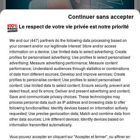
Continuer sans accepter
Le respect de votre vie privée est notre priorité
We and
our (447) partners
do the following data processing based on
your consent and/or our legitimate interest: Store and/or access
information on a device; Use limited data to select advertising; Create
profiles for personalised advertising; Use profiles to select personalised
advertising; Measure advertising performance; Measure content
performance; Understand audiences through statistics or combinations
of data from different sources; Develop and improve services; Create
profiles to personalise content; Use profiles to select personalised
content; Use limited data to select content; Ensure security, prevent and
detect fraud, and fix errors; Deliver and present advertising and content;
Lecture (4 min 25 sec)
Save and communicate privacy choices. These technologies may
process personal data such as IP address and browsing data to offer
following functionalities: Identify devices based on information actively
requested; Use precise geolocation data; Match and combine data from
other data sources; Link different devices; Identify devices based on
100%
information transmitted automatically.
100% Radio les infos du Béarn
Vous pouvez accepter en cliquant sur "Accepter et fermer", ou affiner en