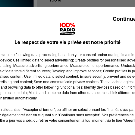
100% Radio les infos du Béarn
Continue
Le respect de votre vie privée est notre priorité
ers
do the following data processing based on your consent and/or our legitimate int
device; Use limited data to select advertising; Create profiles for personalised adver
vertising; Measure advertising performance; Measure content performance; Unders
ns of data from different sources; Develop and improve services; Create profiles to 
alised content; Use limited data to select content; Ensure security, prevent and detect
ertising and content; Save and communicate privacy choices. These technologies
and browsing data to offer following functionalities: Identify devices based on infor
eolocation data; Match and combine data from other data sources; Link different de
nsmitted automatically.
cliquant sur "Accepter et fermer", ou affiner en sélectionnant les finalités et/ou pa
 également refuser en cliquant sur "Continuer sans accepter". Vos préférences ne 
tre à jour vos choix, ou retirer votre consentement à tout moment via le lien "Gérer 