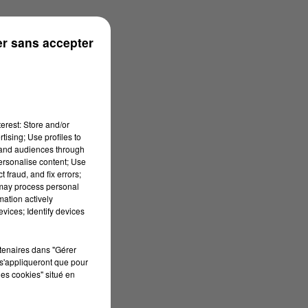
r sans accepter
erest: Store and/or
tising; Use profiles to
tand audiences through
personalise content; Use
 fraud, and fix errors;
 may process personal
mation actively
vices; Identify devices
rtenaires dans "Gérer
s'appliqueront que pour
les cookies" situé en