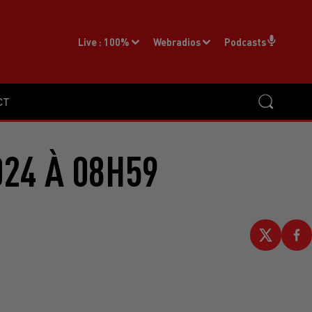
Live :
100%
Webradios
Podcasts
CT
024 À 08H59