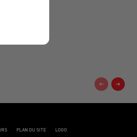
URS
PLAN DU SITE
LOGO