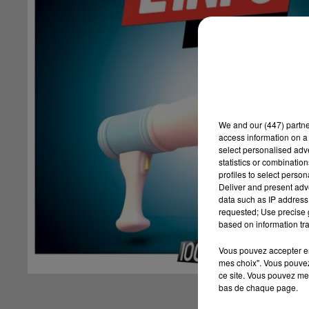
We and
our (447) partn
access information on a 
select personalised ad
statistics or combinatio
profiles to select person
Deliver and present adv
data such as IP address 
requested; Use precise g
based on information tra
Vous pouvez accepter en 
mes choix". Vous pouvez
ce site. Vous pouvez met
bas de chaque page.