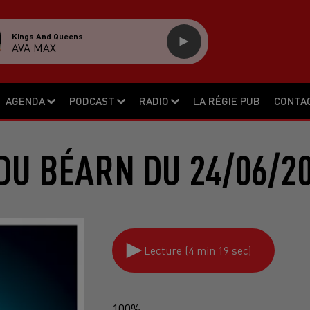
Kings And Queens
AVA MAX
AGENDA
PODCAST
RADIO
LA RÉGIE PUB
CONTA
DU BÉARN DU 24/06/2
Lecture (4 min 19 sec)
100%