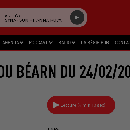
All In You
SYNAPSON FT ANNA KOVA
AGENDA
PODCAST
RADIO
LA RÉGIE PUB
CONTA
DU BÉARN DU 24/02/2
Lecture (4 min 13 sec)
100%