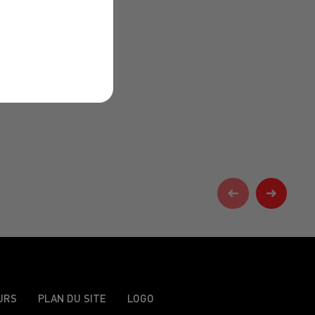
URS
PLAN DU SITE
LOGO