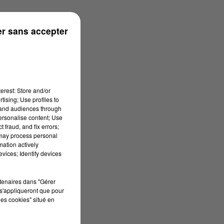
r sans accepter
erest: Store and/or
tising; Use profiles to
tand audiences through
personalise content; Use
 fraud, and fix errors;
 may process personal
mation actively
vices; Identify devices
rtenaires dans "Gérer
s'appliqueront que pour
les cookies" situé en