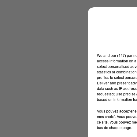
We and
our (447) partn
access information on a 
select personalised ad
statistics or combinatio
profiles to select person
Deliver and present adv
data such as IP address 
requested; Use precise g
based on information tra
Vous pouvez accepter en 
mes choix". Vous pouvez
ce site. Vous pouvez met
bas de chaque page.