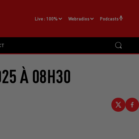
Live :
100%
Webradios
Podcasts
CT
025 À 08H30