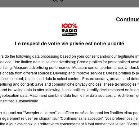
100% Radio les infos du Béarn
Continue
Le respect de votre vie privée est notre priorité
ers
do the following data processing based on your consent and/or our legitimate int
device; Use limited data to select advertising; Create profiles for personalised adver
vertising; Measure advertising performance; Measure content performance; Unders
ns of data from different sources; Develop and improve services; Create profiles to 
alised content; Use limited data to select content; Ensure security, prevent and detect
ertising and content; Save and communicate privacy choices. These technologies
and browsing data to offer following functionalities: Identify devices based on infor
eolocation data; Match and combine data from other data sources; Link different de
nsmitted automatically.
cliquant sur "Accepter et fermer", ou affiner en sélectionnant les finalités et/ou pa
 également refuser en cliquant sur "Continuer sans accepter". Vos préférences ne 
tre à jour vos choix, ou retirer votre consentement à tout moment via le lien "Gérer 