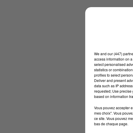
We and
our (447) partn
access information on a 
select personalised ad
statistics or combinatio
profiles to select person
Deliver and present adv
data such as IP address 
requested; Use precise g
based on information tra
Vous pouvez accepter en 
mes choix". Vous pouvez
ce site. Vous pouvez met
bas de chaque page.