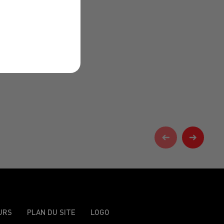
URS
PLAN DU SITE
LOGO