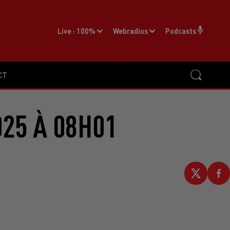
Live :
100%
Webradios
Podcasts
CT
025 À 08H01