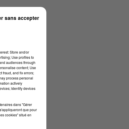
r sans accepter
erest: Store and/or
tising; Use profiles to
tand audiences through
personalise content; Use
 fraud, and fix errors;
 may process personal
mation actively
vices; Identify devices
rtenaires dans "Gérer
s'appliqueront que pour
les cookies" situé en