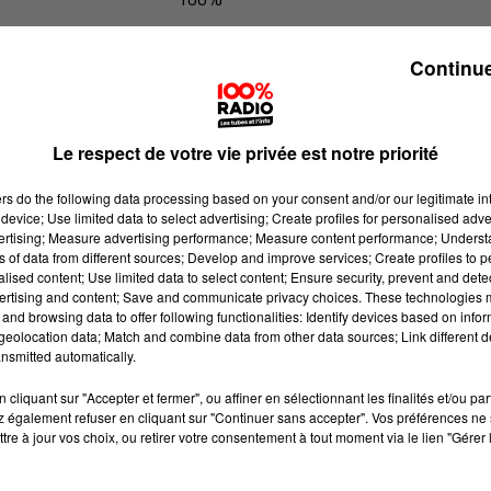
100% Radio les infos du Béarn
Continue
Le respect de votre vie privée est notre priorité
ers
do the following data processing based on your consent and/or our legitimate int
device; Use limited data to select advertising; Create profiles for personalised adver
vertising; Measure advertising performance; Measure content performance; Unders
ns of data from different sources; Develop and improve services; Create profiles to 
alised content; Use limited data to select content; Ensure security, prevent and detect
ertising and content; Save and communicate privacy choices. These technologies
and browsing data to offer following functionalities: Identify devices based on infor
eolocation data; Match and combine data from other data sources; Link different de
nsmitted automatically.
cliquant sur "Accepter et fermer", ou affiner en sélectionnant les finalités et/ou pa
 également refuser en cliquant sur "Continuer sans accepter". Vos préférences ne 
tre à jour vos choix, ou retirer votre consentement à tout moment via le lien "Gérer 