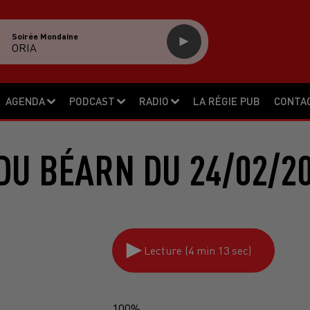
Soirée Mondaine
ORIA
AGENDA
PODCAST
RADIO
LA RÉGIE PUB
CONTA
DU BÉARN DU 24/02/2
Lecture (4 min 13 sec)
100%