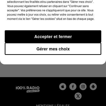
sélectionnant les finalités et/ou partenaires dans "Gérer mes choix".
23 février 2024 - 4 min 36 sec
Vous pouvez également refuser en cliquant sur "Continuer sans
LES INFOS DU BÉARN DU 23/02/2024 À 17H00
accepter". Vos préférences ne s'appliqueront que pour ce site. Vous
pouvez mettre à jour vos choix, ou retirer votre consentement à tout
moment via le lien "Gérer les cookies" situé en bas de chaque page.
Podcasts infos du Béarn
Accepter et fermer
Gérer mes choix
MENTIONS LÉGALES