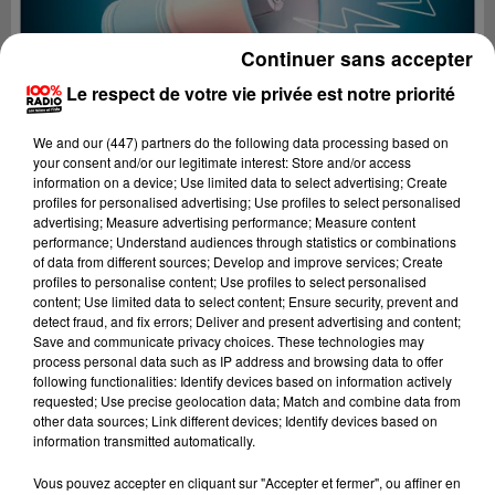
Continuer sans accepter
Le respect de votre vie privée est notre priorité
We and
our (447) partners
do the following data processing based on
your consent and/or our legitimate interest: Store and/or access
information on a device; Use limited data to select advertising; Create
profiles for personalised advertising; Use profiles to select personalised
advertising; Measure advertising performance; Measure content
performance; Understand audiences through statistics or combinations
of data from different sources; Develop and improve services; Create
profiles to personalise content; Use profiles to select personalised
content; Use limited data to select content; Ensure security, prevent and
detect fraud, and fix errors; Deliver and present advertising and content;
Lecture (4 min 36 sec)
Save and communicate privacy choices. These technologies may
process personal data such as IP address and browsing data to offer
following functionalities: Identify devices based on information actively
requested; Use precise geolocation data; Match and combine data from
other data sources; Link different devices; Identify devices based on
100%
information transmitted automatically.
100% Radio les infos du Béarn
Vous pouvez accepter en cliquant sur "Accepter et fermer", ou affiner en