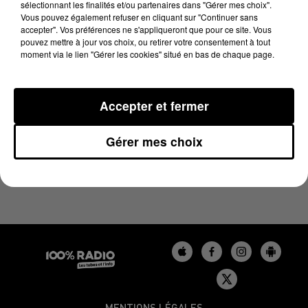
sélectionnant les finalités et/ou partenaires dans "Gérer mes choix".
22 novembre 2024 - 2 min 24 sec
Vous pouvez également refuser en cliquant sur "Continuer sans
LES INFOS DU BÉARN DU 22/11/2024 À 15H00
accepter". Vos préférences ne s'appliqueront que pour ce site. Vous
pouvez mettre à jour vos choix, ou retirer votre consentement à tout
moment via le lien "Gérer les cookies" situé en bas de chaque page.
Podcasts infos du Béarn
Accepter et fermer
Gérer mes choix
MENTIONS LÉGALES