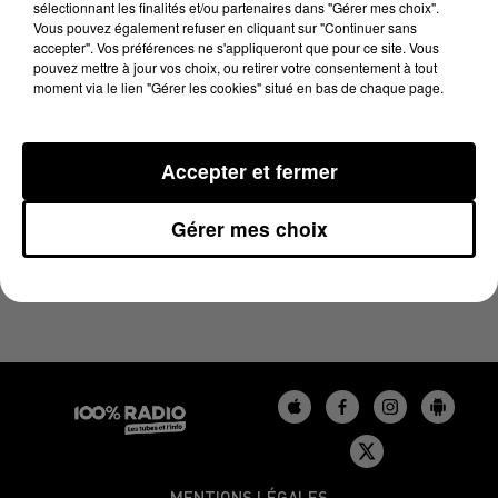
sélectionnant les finalités et/ou partenaires dans "Gérer mes choix".
22 avril 2024 - 2 min 23 sec
Vous pouvez également refuser en cliquant sur "Continuer sans
LES INFOS DU BÉARN DU 22/04/2024 À 11H59
accepter". Vos préférences ne s'appliqueront que pour ce site. Vous
pouvez mettre à jour vos choix, ou retirer votre consentement à tout
moment via le lien "Gérer les cookies" situé en bas de chaque page.
Podcasts infos du Béarn
Accepter et fermer
Gérer mes choix
MENTIONS LÉGALES