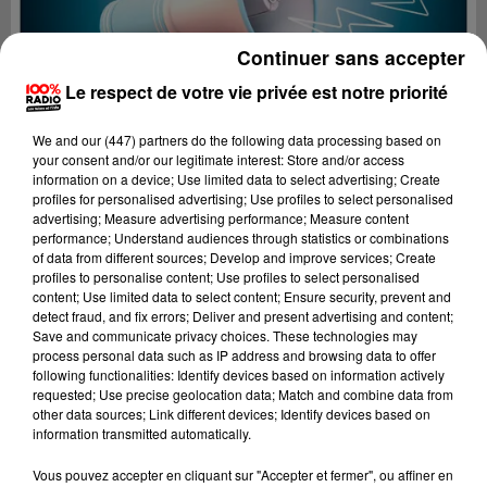
Continuer sans accepter
Le respect de votre vie privée est notre priorité
We and
our (447) partners
do the following data processing based on
your consent and/or our legitimate interest: Store and/or access
information on a device; Use limited data to select advertising; Create
profiles for personalised advertising; Use profiles to select personalised
advertising; Measure advertising performance; Measure content
performance; Understand audiences through statistics or combinations
of data from different sources; Develop and improve services; Create
profiles to personalise content; Use profiles to select personalised
content; Use limited data to select content; Ensure security, prevent and
detect fraud, and fix errors; Deliver and present advertising and content;
Lecture (2 min 23 sec)
Save and communicate privacy choices. These technologies may
process personal data such as IP address and browsing data to offer
following functionalities: Identify devices based on information actively
requested; Use precise geolocation data; Match and combine data from
other data sources; Link different devices; Identify devices based on
100%
information transmitted automatically.
100% Radio les infos du Béarn
Vous pouvez accepter en cliquant sur "Accepter et fermer", ou affiner en