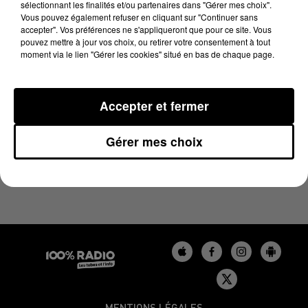
sélectionnant les finalités et/ou partenaires dans "Gérer mes choix".
21 août 2024 - 2 min 23 sec
Vous pouvez également refuser en cliquant sur "Continuer sans
LES INFOS DU BÉARN DU 21/08/2024 À 12H01
accepter". Vos préférences ne s'appliqueront que pour ce site. Vous
pouvez mettre à jour vos choix, ou retirer votre consentement à tout
moment via le lien "Gérer les cookies" situé en bas de chaque page.
Podcasts infos du Béarn
Accepter et fermer
Gérer mes choix
MENTIONS LÉGALES