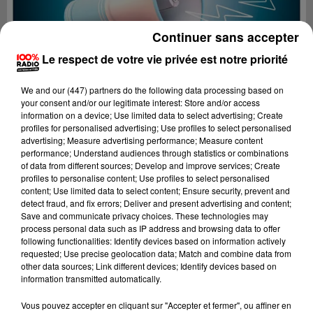
Continuer sans accepter
Le respect de votre vie privée est notre priorité
We and
our (447) partners
do the following data processing based on
your consent and/or our legitimate interest: Store and/or access
information on a device; Use limited data to select advertising; Create
profiles for personalised advertising; Use profiles to select personalised
advertising; Measure advertising performance; Measure content
performance; Understand audiences through statistics or combinations
of data from different sources; Develop and improve services; Create
profiles to personalise content; Use profiles to select personalised
content; Use limited data to select content; Ensure security, prevent and
detect fraud, and fix errors; Deliver and present advertising and content;
Lecture (2 min 23 sec)
Save and communicate privacy choices. These technologies may
process personal data such as IP address and browsing data to offer
following functionalities: Identify devices based on information actively
requested; Use precise geolocation data; Match and combine data from
other data sources; Link different devices; Identify devices based on
100%
information transmitted automatically.
100% Radio les infos du Béarn
Vous pouvez accepter en cliquant sur "Accepter et fermer", ou affiner en