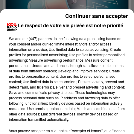
Continuer sans accepter
Le respect de votre vie privée est notre priorité
We and
our (447) partners
do the following data processing based on
your consent and/or our legitimate interest: Store and/or access
information on a device; Use limited data to select advertising; Create
profiles for personalised advertising; Use profiles to select personalised
advertising; Measure advertising performance; Measure content
performance; Understand audiences through statistics or combinations
of data from different sources; Develop and improve services; Create
profiles to personalise content; Use profiles to select personalised
content; Use limited data to select content; Ensure security, prevent and
detect fraud, and fix errors; Deliver and present advertising and content;
Lecture (4 min 21 sec)
Save and communicate privacy choices. These technologies may
process personal data such as IP address and browsing data to offer
following functionalities: Identify devices based on information actively
requested; Use precise geolocation data; Match and combine data from
other data sources; Link different devices; Identify devices based on
100%
information transmitted automatically.
100% Radio les infos du Béarn
Vous pouvez accepter en cliquant sur "Accepter et fermer", ou affiner en