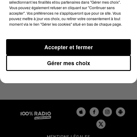
sélectionnant les finalités et/ou partenaires dans "Gérer mes choix".
21 juin 2024 - 4 min 21 sec
Vous pouvez également refuser en cliquant sur "Continuer sans
LES INFOS DU BÉARN DU 21/06/2024 À 09H00
accepter". Vos préférences ne s'appliqueront que pour ce site. Vous
pouvez mettre à jour vos choix, ou retirer votre consentement à tout
moment via le lien "Gérer les cookies" situé en bas de chaque page.
Podcasts infos du Béarn
Accepter et fermer
Gérer mes choix
MENTIONS LÉGALES