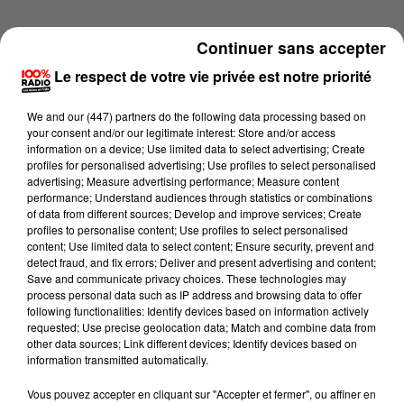
Continuer sans accepter
Le respect de votre vie privée est notre priorité
We and
our (447) partners
do the following data processing based on
your consent and/or our legitimate interest: Store and/or access
information on a device; Use limited data to select advertising; Create
profiles for personalised advertising; Use profiles to select personalised
advertising; Measure advertising performance; Measure content
performance; Understand audiences through statistics or combinations
of data from different sources; Develop and improve services; Create
profiles to personalise content; Use profiles to select personalised
content; Use limited data to select content; Ensure security, prevent and
detect fraud, and fix errors; Deliver and present advertising and content;
Lecture (3 min 57 sec)
Save and communicate privacy choices. These technologies may
process personal data such as IP address and browsing data to offer
following functionalities: Identify devices based on information actively
requested; Use precise geolocation data; Match and combine data from
other data sources; Link different devices; Identify devices based on
100%
information transmitted automatically.
100% Radio les infos du Béarn
Vous pouvez accepter en cliquant sur "Accepter et fermer", ou affiner en