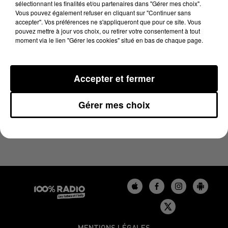
sélectionnant les finalités et/ou partenaires dans "Gérer mes choix".
21 février 2025 - 4 min 13 sec
Vous pouvez également refuser en cliquant sur "Continuer sans
LES INFOS DU BÉARN DU 21/02/2025 À 06H59
accepter". Vos préférences ne s'appliqueront que pour ce site. Vous
pouvez mettre à jour vos choix, ou retirer votre consentement à tout
moment via le lien "Gérer les cookies" situé en bas de chaque page.
Podcasts infos du Béarn
Accepter et fermer
Gérer mes choix
MENTIONS LÉGALES