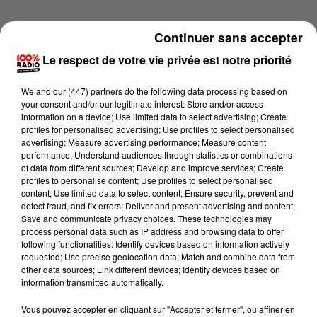
Continuer sans accepter
Le respect de votre vie privée est notre priorité
We and
our (447) partners
do the following data processing based on
your consent and/or our legitimate interest: Store and/or access
information on a device; Use limited data to select advertising; Create
profiles for personalised advertising; Use profiles to select personalised
advertising; Measure advertising performance; Measure content
performance; Understand audiences through statistics or combinations
of data from different sources; Develop and improve services; Create
profiles to personalise content; Use profiles to select personalised
content; Use limited data to select content; Ensure security, prevent and
detect fraud, and fix errors; Deliver and present advertising and content;
Lecture (4 min 13 sec)
Save and communicate privacy choices. These technologies may
process personal data such as IP address and browsing data to offer
following functionalities: Identify devices based on information actively
requested; Use precise geolocation data; Match and combine data from
other data sources; Link different devices; Identify devices based on
100%
information transmitted automatically.
100% Radio les infos du Béarn
Vous pouvez accepter en cliquant sur "Accepter et fermer", ou affiner en