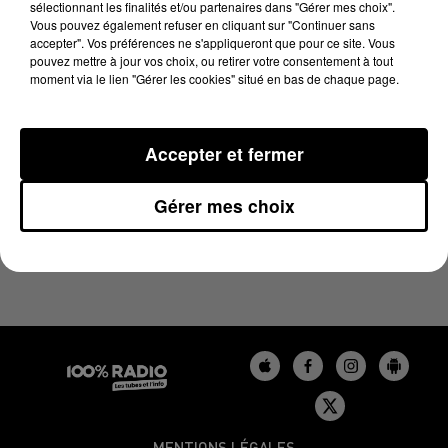
sélectionnant les finalités et/ou partenaires dans "Gérer mes choix".
20 novembre 2025 - 2 min 23 sec
Vous pouvez également refuser en cliquant sur "Continuer sans
LES INFOS DU BÉARN DU 20/11/2025 À 10H59
accepter". Vos préférences ne s'appliqueront que pour ce site. Vous
pouvez mettre à jour vos choix, ou retirer votre consentement à tout
moment via le lien "Gérer les cookies" situé en bas de chaque page.
Podcasts infos du Béarn
Accepter et fermer
Gérer mes choix
MENTIONS LÉGALES