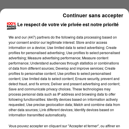
Continuer sans accepter
Le respect de votre vie privée est notre priorité
We and
our (447) partners
do the following data processing based on
your consent and/or our legitimate interest: Store and/or access
information on a device; Use limited data to select advertising; Create
profiles for personalised advertising; Use profiles to select personalised
advertising; Measure advertising performance; Measure content
performance; Understand audiences through statistics or combinations
of data from different sources; Develop and improve services; Create
profiles to personalise content; Use profiles to select personalised
content; Use limited data to select content; Ensure security, prevent and
detect fraud, and fix errors; Deliver and present advertising and content;
Lecture (2 min 23 sec)
Save and communicate privacy choices. These technologies may
process personal data such as IP address and browsing data to offer
following functionalities: Identify devices based on information actively
requested; Use precise geolocation data; Match and combine data from
other data sources; Link different devices; Identify devices based on
100%
information transmitted automatically.
100% Radio les infos du Béarn
Vous pouvez accepter en cliquant sur "Accepter et fermer", ou affiner en