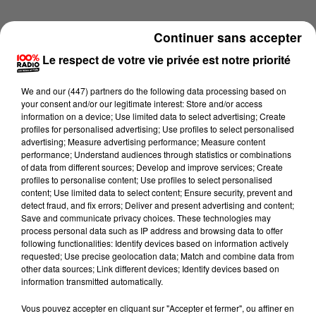
Continuer sans accepter
Le respect de votre vie privée est notre priorité
We and
our (447) partners
do the following data processing based on
your consent and/or our legitimate interest: Store and/or access
information on a device; Use limited data to select advertising; Create
profiles for personalised advertising; Use profiles to select personalised
advertising; Measure advertising performance; Measure content
performance; Understand audiences through statistics or combinations
of data from different sources; Develop and improve services; Create
profiles to personalise content; Use profiles to select personalised
content; Use limited data to select content; Ensure security, prevent and
detect fraud, and fix errors; Deliver and present advertising and content;
Lecture (2 min 19 sec)
Save and communicate privacy choices. These technologies may
process personal data such as IP address and browsing data to offer
following functionalities: Identify devices based on information actively
requested; Use precise geolocation data; Match and combine data from
other data sources; Link different devices; Identify devices based on
100%
information transmitted automatically.
100% Radio les infos du Béarn
Vous pouvez accepter en cliquant sur "Accepter et fermer", ou affiner en