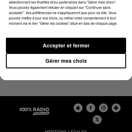
sélectionnant les finalités et/ou partenaires dans "Gérer mes choix".
20 février 2025 - 2 min 19 sec
Vous pouvez également refuser en cliquant sur "Continuer sans
LES INFOS DU BÉARN DU 20/02/2025 À 14H00
accepter". Vos préférences ne s'appliqueront que pour ce site. Vous
pouvez mettre à jour vos choix, ou retirer votre consentement à tout
moment via le lien "Gérer les cookies" situé en bas de chaque page.
Podcasts infos du Béarn
Accepter et fermer
Gérer mes choix
MENTIONS LÉGALES