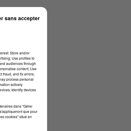
r sans accepter
erest: Store and/or
tising; Use profiles to
tand audiences through
personalise content; Use
 fraud, and fix errors;
 may process personal
mation actively
vices; Identify devices
rtenaires dans "Gérer
s'appliqueront que pour
les cookies" situé en