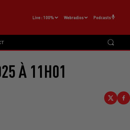
Live :
100%
Webradios
Podcasts
CT
025 À 11H01