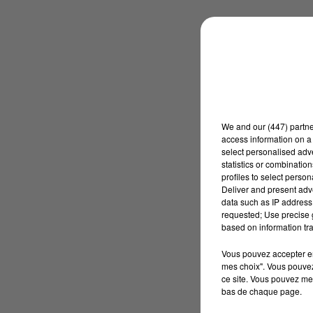
We and
our (447) partn
access information on a 
select personalised ad
statistics or combinatio
profiles to select person
Deliver and present adv
data such as IP address 
requested; Use precise g
based on information tra
Vous pouvez accepter en 
mes choix". Vous pouvez
ce site. Vous pouvez met
bas de chaque page.