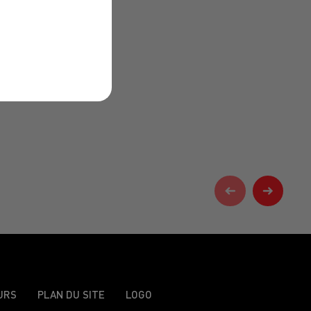
URS
PLAN DU SITE
LOGO