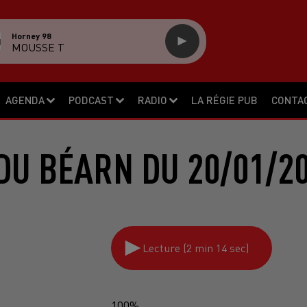
Horney 98
MOUSSE T
AGENDA
PODCAST
RADIO
LA RÉGIE PUB
CONTA
DU BÉARN DU 20/01/2
Lecture (2 min 14 sec)
100%