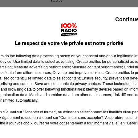
100% Radio les infos du Béarn
Continue
Le respect de votre vie privée est notre priorité
ers
do the following data processing based on your consent and/or our legitimate int
device; Use limited data to select advertising; Create profiles for personalised adver
vertising; Measure advertising performance; Measure content performance; Unders
ns of data from different sources; Develop and improve services; Create profiles to 
alised content; Use limited data to select content; Ensure security, prevent and detect
ertising and content; Save and communicate privacy choices. These technologies
and browsing data to offer following functionalities: Identify devices based on infor
eolocation data; Match and combine data from other data sources; Link different de
nsmitted automatically.
cliquant sur "Accepter et fermer", ou affiner en sélectionnant les finalités et/ou pa
 également refuser en cliquant sur "Continuer sans accepter". Vos préférences ne 
tre à jour vos choix, ou retirer votre consentement à tout moment via le lien "Gérer 