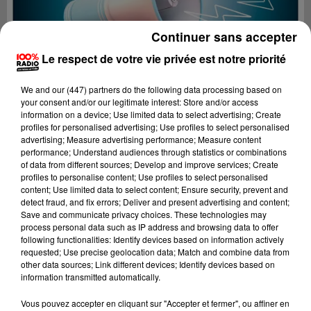
Continuer sans accepter
Le respect de votre vie privée est notre priorité
We and
our (447) partners
do the following data processing based on
your consent and/or our legitimate interest: Store and/or access
information on a device; Use limited data to select advertising; Create
profiles for personalised advertising; Use profiles to select personalised
advertising; Measure advertising performance; Measure content
performance; Understand audiences through statistics or combinations
of data from different sources; Develop and improve services; Create
profiles to personalise content; Use profiles to select personalised
content; Use limited data to select content; Ensure security, prevent and
detect fraud, and fix errors; Deliver and present advertising and content;
Lecture (4 min 14 sec)
Save and communicate privacy choices. These technologies may
process personal data such as IP address and browsing data to offer
following functionalities: Identify devices based on information actively
requested; Use precise geolocation data; Match and combine data from
other data sources; Link different devices; Identify devices based on
100%
information transmitted automatically.
100% Radio les infos du Béarn
Vous pouvez accepter en cliquant sur "Accepter et fermer", ou affiner en