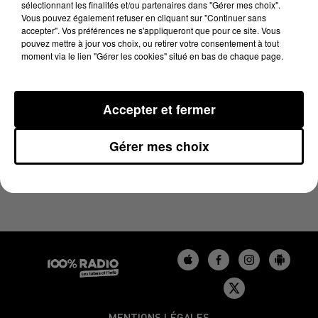
sélectionnant les finalités et/ou partenaires dans "Gérer mes choix".
19 décembre 2023 - 4 min 14 sec
Vous pouvez également refuser en cliquant sur "Continuer sans
LES INFOS DU BÉARN DU 19/12/2023 À 08H30
accepter". Vos préférences ne s'appliqueront que pour ce site. Vous
pouvez mettre à jour vos choix, ou retirer votre consentement à tout
moment via le lien "Gérer les cookies" situé en bas de chaque page.
Podcasts infos du Béarn
Accepter et fermer
Gérer mes choix
MENTIONS LÉGALES