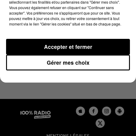
sélectionnant les finalités et/ou partenaires dans "Gérer mes choix".
19 juin 2024 - 2 min 22 sec
Vous pouvez également refuser en cliquant sur "Continuer sans
LES INFOS DU BÉARN DU 19/06/2024 À 11H00
accepter". Vos préférences ne s'appliqueront que pour ce site. Vous
pouvez mettre à jour vos choix, ou retirer votre consentement à tout
moment via le lien "Gérer les cookies" situé en bas de chaque page.
Podcasts infos du Béarn
Accepter et fermer
Gérer mes choix
MENTIONS LÉGALES