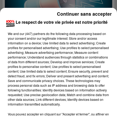
Continuer sans accepter
Le respect de votre vie privée est notre priorité
We and
our (447) partners
do the following data processing based on
your consent and/or our legitimate interest: Store and/or access
information on a device; Use limited data to select advertising; Create
profiles for personalised advertising; Use profiles to select personalised
advertising; Measure advertising performance; Measure content
performance; Understand audiences through statistics or combinations
of data from different sources; Develop and improve services; Create
profiles to personalise content; Use profiles to select personalised
content; Use limited data to select content; Ensure security, prevent and
detect fraud, and fix errors; Deliver and present advertising and content;
Lecture (2 min 22 sec)
Save and communicate privacy choices. These technologies may
process personal data such as IP address and browsing data to offer
following functionalities: Identify devices based on information actively
requested; Use precise geolocation data; Match and combine data from
other data sources; Link different devices; Identify devices based on
100%
information transmitted automatically.
100% Radio les infos du Béarn
Vous pouvez accepter en cliquant sur "Accepter et fermer", ou affiner en