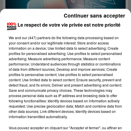
Continuer sans accepter
Le respect de votre vie privée est notre priorité
We and
our (447) partners
do the following data processing based on
your consent and/or our legitimate interest: Store and/or access
information on a device; Use limited data to select advertising; Create
profiles for personalised advertising; Use profiles to select personalised
advertising; Measure advertising performance; Measure content
performance; Understand audiences through statistics or combinations
of data from different sources; Develop and improve services; Create
profiles to personalise content; Use profiles to select personalised
content; Use limited data to select content; Ensure security, prevent and
detect fraud, and fix errors; Deliver and present advertising and content;
Lecture (4 min 9 sec)
Save and communicate privacy choices. These technologies may
process personal data such as IP address and browsing data to offer
following functionalities: Identify devices based on information actively
requested; Use precise geolocation data; Match and combine data from
other data sources; Link different devices; Identify devices based on
100%
information transmitted automatically.
100% Radio les infos du Béarn
Vous pouvez accepter en cliquant sur "Accepter et fermer", ou affiner en