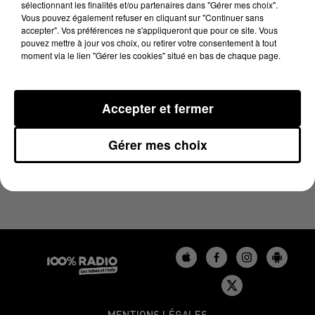
sélectionnant les finalités et/ou partenaires dans "Gérer mes choix".
19 mars 2024 - 4 min 9 sec
Vous pouvez également refuser en cliquant sur "Continuer sans
LES INFOS DU BÉARN DU 19/03/2024 À 08H30
accepter". Vos préférences ne s'appliqueront que pour ce site. Vous
pouvez mettre à jour vos choix, ou retirer votre consentement à tout
moment via le lien "Gérer les cookies" situé en bas de chaque page.
Podcasts infos du Béarn
Accepter et fermer
Gérer mes choix
MENTIONS LÉGALES