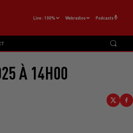
Live :
100%
Webradios
Podcasts
CT
025 À 14H00