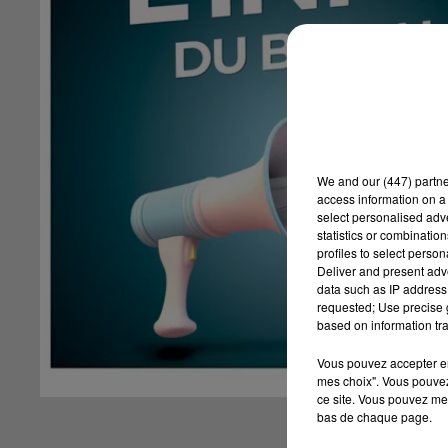
We and
our (447) partn
access information on a 
select personalised ad
statistics or combinatio
profiles to select person
Deliver and present adv
data such as IP address 
requested; Use precise g
based on information tra
Vous pouvez accepter en 
mes choix". Vous pouvez
ce site. Vous pouvez met
bas de chaque page.