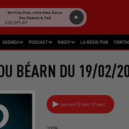
The Rythm Of The Night
CORONA
AGENDA
PODCAST
RADIO
LA RÉGIE PUB
CONTA
DU BÉARN DU 19/02/2
Lecture (2 min 17 sec)
100%