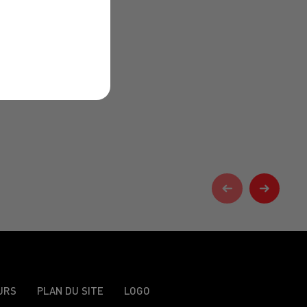
URS
PLAN DU SITE
LOGO