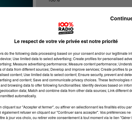
100% Radio les infos du Béarn
Continue
Le respect de votre vie privée est notre priorité
ers
do the following data processing based on your consent and/or our legitimate int
device; Use limited data to select advertising; Create profiles for personalised adver
vertising; Measure advertising performance; Measure content performance; Unders
ns of data from different sources; Develop and improve services; Create profiles to 
alised content; Use limited data to select content; Ensure security, prevent and detect
ertising and content; Save and communicate privacy choices. These technologies
and browsing data to offer following functionalities: Identify devices based on infor
eolocation data; Match and combine data from other data sources; Link different de
nsmitted automatically.
cliquant sur "Accepter et fermer", ou affiner en sélectionnant les finalités et/ou pa
 également refuser en cliquant sur "Continuer sans accepter". Vos préférences ne 
tre à jour vos choix, ou retirer votre consentement à tout moment via le lien "Gérer 