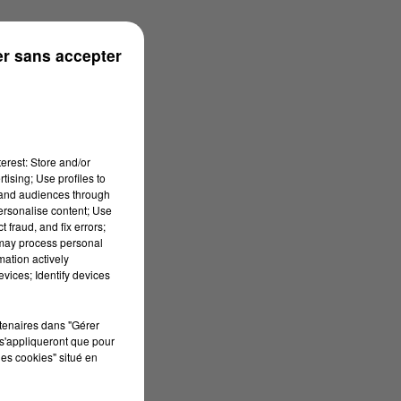
r sans accepter
erest: Store and/or
tising; Use profiles to
tand audiences through
personalise content; Use
 fraud, and fix errors;
 may process personal
mation actively
vices; Identify devices
rtenaires dans "Gérer
s'appliqueront que pour
les cookies" situé en