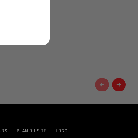
URS
PLAN DU SITE
LOGO