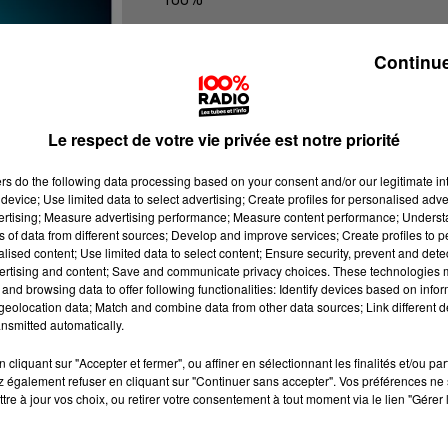
100% Radio les infos du Béarn
Continue
Le respect de votre vie privée est notre priorité
ers
do the following data processing based on your consent and/or our legitimate int
device; Use limited data to select advertising; Create profiles for personalised adver
vertising; Measure advertising performance; Measure content performance; Unders
ns of data from different sources; Develop and improve services; Create profiles to 
alised content; Use limited data to select content; Ensure security, prevent and detect
ertising and content; Save and communicate privacy choices. These technologies
and browsing data to offer following functionalities: Identify devices based on infor
eolocation data; Match and combine data from other data sources; Link different de
nsmitted automatically.
cliquant sur "Accepter et fermer", ou affiner en sélectionnant les finalités et/ou pa
 également refuser en cliquant sur "Continuer sans accepter". Vos préférences ne 
tre à jour vos choix, ou retirer votre consentement à tout moment via le lien "Gérer 