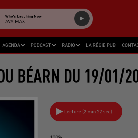
Who's Laughing Now
AVA MAX
AGENDA
PODCAST
RADIO
LA RÉGIE PUB
CONTA
DU BÉARN DU 19/01/2
Lecture (2 min 22 sec)
100%