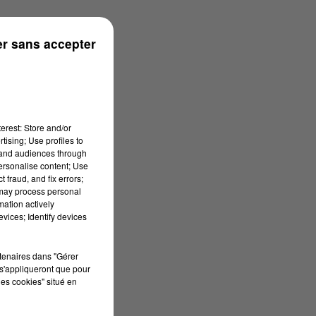
r sans accepter
erest: Store and/or
tising; Use profiles to
tand audiences through
personalise content; Use
 fraud, and fix errors;
 may process personal
mation actively
vices; Identify devices
rtenaires dans "Gérer
s'appliqueront que pour
les cookies" situé en