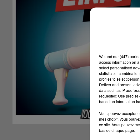
We and
our (447) partn
access information on a 
select personalised ad
statistics or combinatio
profiles to select person
Deliver and present adv
data such as IP address 
requested; Use precise g
based on information tra
Vous pouvez accepter en 
mes choix". Vous pouvez
ce site. Vous pouvez met
bas de chaque page.