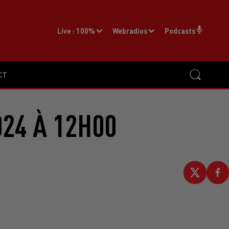
Live :
100%
Webradios
Podcasts
CT
024 À 12H00