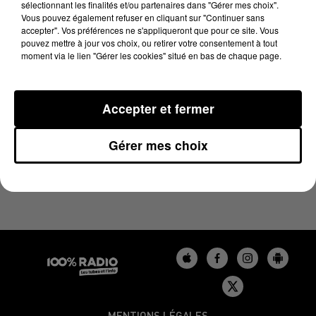
sélectionnant les finalités et/ou partenaires dans "Gérer mes choix".
18 avril 2024 - 4 min 10 sec
Vous pouvez également refuser en cliquant sur "Continuer sans
LES INFOS DU BÉARN DU 18/04/2024 À 08H30
accepter". Vos préférences ne s'appliqueront que pour ce site. Vous
pouvez mettre à jour vos choix, ou retirer votre consentement à tout
moment via le lien "Gérer les cookies" situé en bas de chaque page.
Podcasts infos du Béarn
Accepter et fermer
Gérer mes choix
MENTIONS LÉGALES