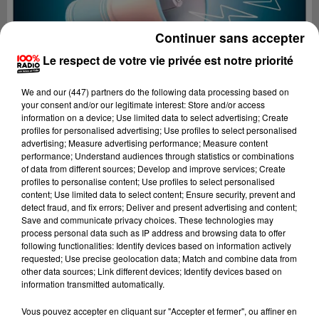
Continuer sans accepter
Le respect de votre vie privée est notre priorité
We and
our (447) partners
do the following data processing based on
your consent and/or our legitimate interest: Store and/or access
information on a device; Use limited data to select advertising; Create
profiles for personalised advertising; Use profiles to select personalised
advertising; Measure advertising performance; Measure content
performance; Understand audiences through statistics or combinations
of data from different sources; Develop and improve services; Create
profiles to personalise content; Use profiles to select personalised
content; Use limited data to select content; Ensure security, prevent and
detect fraud, and fix errors; Deliver and present advertising and content;
Lecture (4 min 10 sec)
Save and communicate privacy choices. These technologies may
process personal data such as IP address and browsing data to offer
following functionalities: Identify devices based on information actively
requested; Use precise geolocation data; Match and combine data from
other data sources; Link different devices; Identify devices based on
100%
information transmitted automatically.
100% Radio les infos du Béarn
Vous pouvez accepter en cliquant sur "Accepter et fermer", ou affiner en