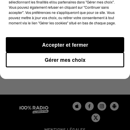
sélectionnant les finalités et/ou partenaires dans "Gérer mes choix".
17 juin 2025 - 3 min 57 sec
Vous pouvez également refuser en cliquant sur "Continuer sans
LES INFOS DU BÉARN DU 17/06/2025 À 17H59
accepter". Vos préférences ne s'appliqueront que pour ce site. Vous
pouvez mettre à jour vos choix, ou retirer votre consentement à tout
moment via le lien "Gérer les cookies" situé en bas de chaque page.
Podcasts infos du Béarn
Accepter et fermer
Gérer mes choix
MENTIONS LÉGALES