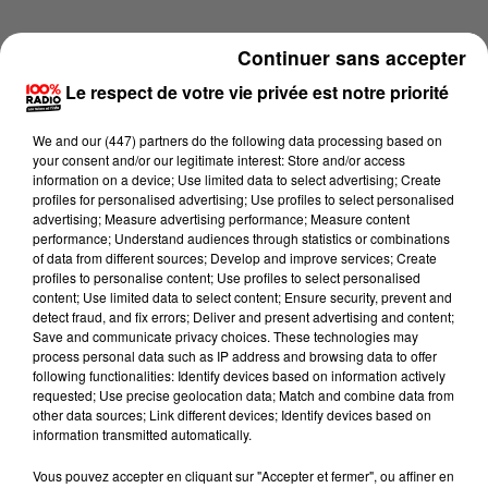
Continuer sans accepter
Le respect de votre vie privée est notre priorité
We and
our (447) partners
do the following data processing based on
your consent and/or our legitimate interest: Store and/or access
information on a device; Use limited data to select advertising; Create
profiles for personalised advertising; Use profiles to select personalised
advertising; Measure advertising performance; Measure content
performance; Understand audiences through statistics or combinations
of data from different sources; Develop and improve services; Create
profiles to personalise content; Use profiles to select personalised
content; Use limited data to select content; Ensure security, prevent and
detect fraud, and fix errors; Deliver and present advertising and content;
Lecture (3 min 57 sec)
Save and communicate privacy choices. These technologies may
process personal data such as IP address and browsing data to offer
following functionalities: Identify devices based on information actively
requested; Use precise geolocation data; Match and combine data from
other data sources; Link different devices; Identify devices based on
100%
information transmitted automatically.
100% Radio les infos du Béarn
Vous pouvez accepter en cliquant sur "Accepter et fermer", ou affiner en