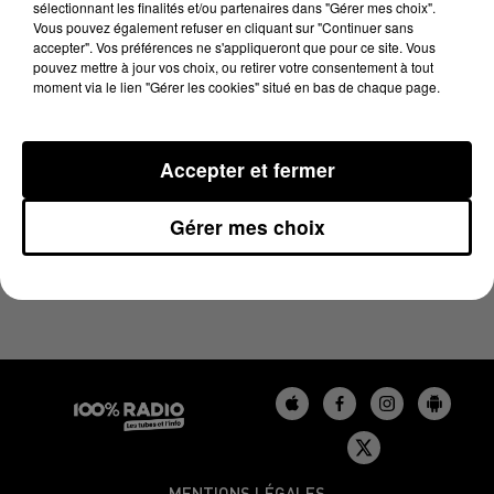
sélectionnant les finalités et/ou partenaires dans "Gérer mes choix".
17 avril 2024 - 4 min 12 sec
Vous pouvez également refuser en cliquant sur "Continuer sans
LES INFOS DU BÉARN DU 17/04/2024 À 08H30
accepter". Vos préférences ne s'appliqueront que pour ce site. Vous
pouvez mettre à jour vos choix, ou retirer votre consentement à tout
moment via le lien "Gérer les cookies" situé en bas de chaque page.
Podcasts infos du Béarn
Accepter et fermer
Gérer mes choix
MENTIONS LÉGALES