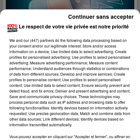
Continuer sans accepter
Le respect de votre vie privée est notre priorité
We and
our (447) partners
do the following data processing based on
your consent and/or our legitimate interest: Store and/or access
information on a device; Use limited data to select advertising; Create
profiles for personalised advertising; Use profiles to select personalised
advertising; Measure advertising performance; Measure content
performance; Understand audiences through statistics or combinations
of data from different sources; Develop and improve services; Create
profiles to personalise content; Use profiles to select personalised
content; Use limited data to select content; Ensure security, prevent and
detect fraud, and fix errors; Deliver and present advertising and content;
Lecture (4 min 12 sec)
Save and communicate privacy choices. These technologies may
process personal data such as IP address and browsing data to offer
following functionalities: Identify devices based on information actively
requested; Use precise geolocation data; Match and combine data from
other data sources; Link different devices; Identify devices based on
100%
information transmitted automatically.
100% Radio les infos du Béarn
Vous pouvez accepter en cliquant sur "Accepter et fermer", ou affiner en