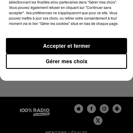
sélectionnant les finalités et/ou partenaires dans "Gérer mes choix".
17 janvier 2024 - 4 min 22 sec
Vous pouvez également refuser en cliquant sur "Continuer sans
LES INFOS DU BÉARN DU 17/01/2024 À 17H00
accepter". Vos préférences ne s'appliqueront que pour ce site. Vous
pouvez mettre à jour vos choix, ou retirer votre consentement à tout
moment via le lien "Gérer les cookies" situé en bas de chaque page.
Podcasts infos du Béarn
Accepter et fermer
Gérer mes choix
MENTIONS LÉGALES