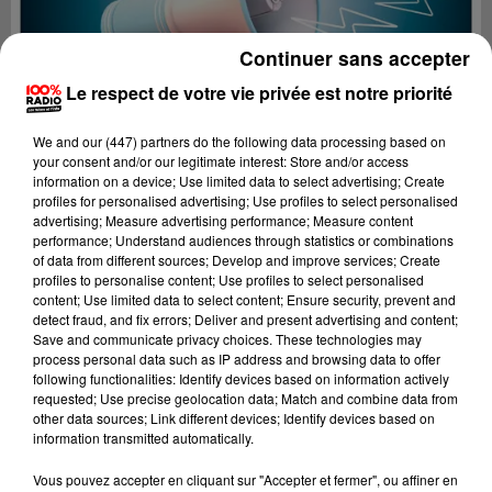
Continuer sans accepter
Le respect de votre vie privée est notre priorité
We and
our (447) partners
do the following data processing based on
your consent and/or our legitimate interest: Store and/or access
information on a device; Use limited data to select advertising; Create
profiles for personalised advertising; Use profiles to select personalised
advertising; Measure advertising performance; Measure content
performance; Understand audiences through statistics or combinations
of data from different sources; Develop and improve services; Create
profiles to personalise content; Use profiles to select personalised
content; Use limited data to select content; Ensure security, prevent and
detect fraud, and fix errors; Deliver and present advertising and content;
Lecture (4 min 22 sec)
Save and communicate privacy choices. These technologies may
process personal data such as IP address and browsing data to offer
following functionalities: Identify devices based on information actively
requested; Use precise geolocation data; Match and combine data from
other data sources; Link different devices; Identify devices based on
100%
information transmitted automatically.
100% Radio les infos du Béarn
Vous pouvez accepter en cliquant sur "Accepter et fermer", ou affiner en