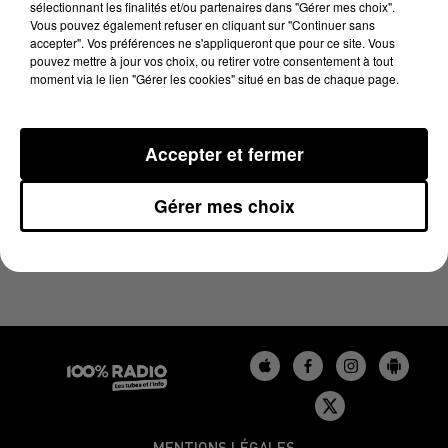
sélectionnant les finalités et/ou partenaires dans "Gérer mes choix".
16 juin 2023 - 4 min 19 sec
Vous pouvez également refuser en cliquant sur "Continuer sans
LES INFOS DU BÉARN DU 16/06/2023 À 06H59
accepter". Vos préférences ne s'appliqueront que pour ce site. Vous
pouvez mettre à jour vos choix, ou retirer votre consentement à tout
moment via le lien "Gérer les cookies" situé en bas de chaque page.
Podcasts infos du Béarn
Accepter et fermer
Gérer mes choix
MENTIONS LÉGALES