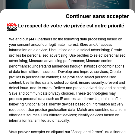
Continuer sans accepter
Le respect de votre vie privée est notre priorité
We and
our (447) partners
do the following data processing based on
your consent and/or our legitimate interest: Store and/or access
information on a device; Use limited data to select advertising; Create
profiles for personalised advertising; Use profiles to select personalised
advertising; Measure advertising performance; Measure content
performance; Understand audiences through statistics or combinations
of data from different sources; Develop and improve services; Create
profiles to personalise content; Use profiles to select personalised
content; Use limited data to select content; Ensure security, prevent and
detect fraud, and fix errors; Deliver and present advertising and content;
Lecture (4 min 19 sec)
Save and communicate privacy choices. These technologies may
process personal data such as IP address and browsing data to offer
following functionalities: Identify devices based on information actively
requested; Use precise geolocation data; Match and combine data from
other data sources; Link different devices; Identify devices based on
100%
information transmitted automatically.
100% radio les infos du Béarn
Vous pouvez accepter en cliquant sur "Accepter et fermer", ou affiner en