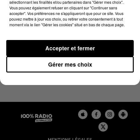
sélectionnant les finalités et/ou partenaires dans "Gérer mes choix".
15 novembre 2024 - 4 min 9 sec
Vous pouvez également refuser en cliquant sur "Continuer sans
LES INFOS DU BÉARN DU 15/11/2024 À 08H30
accepter". Vos préférences ne s'appliqueront que pour ce site. Vous
pouvez mettre à jour vos choix, ou retirer votre consentement à tout
moment via le lien "Gérer les cookies" situé en bas de chaque page.
Podcasts infos du Béarn
Accepter et fermer
Gérer mes choix
MENTIONS LÉGALES