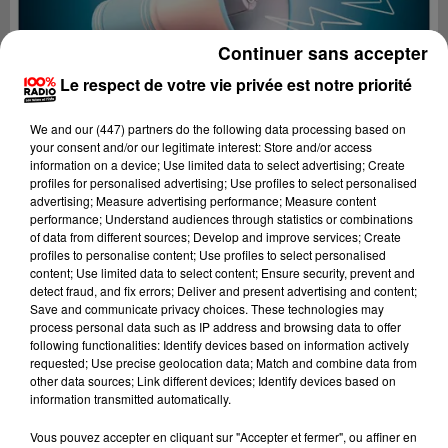
Continuer sans accepter
Le respect de votre vie privée est notre priorité
We and
our (447) partners
do the following data processing based on
your consent and/or our legitimate interest: Store and/or access
information on a device; Use limited data to select advertising; Create
profiles for personalised advertising; Use profiles to select personalised
advertising; Measure advertising performance; Measure content
performance; Understand audiences through statistics or combinations
of data from different sources; Develop and improve services; Create
profiles to personalise content; Use profiles to select personalised
content; Use limited data to select content; Ensure security, prevent and
detect fraud, and fix errors; Deliver and present advertising and content;
Lecture (4 min 9 sec)
Save and communicate privacy choices. These technologies may
process personal data such as IP address and browsing data to offer
following functionalities: Identify devices based on information actively
requested; Use precise geolocation data; Match and combine data from
other data sources; Link different devices; Identify devices based on
100%
information transmitted automatically.
100% Radio les infos du Béarn
Vous pouvez accepter en cliquant sur "Accepter et fermer", ou affiner en