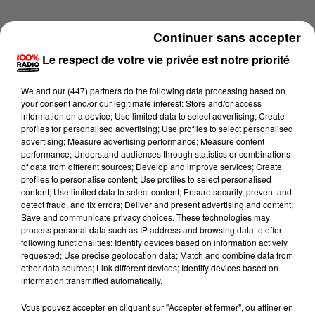
Continuer sans accepter
Le respect de votre vie privée est notre priorité
We and
our (447) partners
do the following data processing based on
your consent and/or our legitimate interest: Store and/or access
information on a device; Use limited data to select advertising; Create
profiles for personalised advertising; Use profiles to select personalised
advertising; Measure advertising performance; Measure content
performance; Understand audiences through statistics or combinations
of data from different sources; Develop and improve services; Create
profiles to personalise content; Use profiles to select personalised
content; Use limited data to select content; Ensure security, prevent and
detect fraud, and fix errors; Deliver and present advertising and content;
Lecture (3 min 51 sec)
Save and communicate privacy choices. These technologies may
process personal data such as IP address and browsing data to offer
following functionalities: Identify devices based on information actively
requested; Use precise geolocation data; Match and combine data from
other data sources; Link different devices; Identify devices based on
100%
information transmitted automatically.
Les infos du Béarn du 15/05/2026 à 16h59
Vous pouvez accepter en cliquant sur "Accepter et fermer", ou affiner en