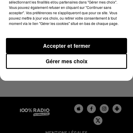
sélectionnant les finalités et/ou partenaires dans "Gérer mes choix".
15 mai 2026 - 3 min 51 sec
Vous pouvez également refuser en cliquant sur "Continuer sans
LES INFOS DU BÉARN DU 15/05/2026 À 16H59
accepter". Vos préférences ne s'appliqueront que pour ce site. Vous
pouvez mettre à jour vos choix, ou retirer votre consentement à tout
moment via le lien "Gérer les cookies" situé en bas de chaque page.
Podcasts infos du Béarn
Accepter et fermer
Gérer mes choix
MENTIONS LÉGALES