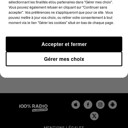
sélectionnant les finalités et/ou partenaires dans "Gérer mes choix".
15 avril 2025 - 4 min 2 sec
Vous pouvez également refuser en cliquant sur "Continuer sans
LES INFOS DU BÉARN DU 15/04/2025 À 17H00
accepter". Vos préférences ne s'appliqueront que pour ce site. Vous
pouvez mettre à jour vos choix, ou retirer votre consentement à tout
moment via le lien "Gérer les cookies" situé en bas de chaque page.
Podcasts infos du Béarn
Accepter et fermer
Gérer mes choix
MENTIONS LÉGALES