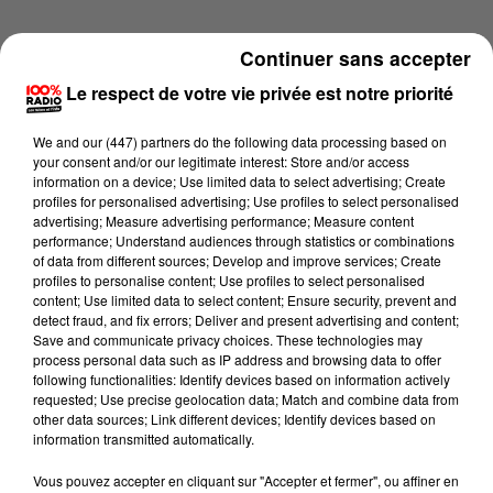
Continuer sans accepter
Le respect de votre vie privée est notre priorité
We and
our (447) partners
do the following data processing based on
your consent and/or our legitimate interest: Store and/or access
information on a device; Use limited data to select advertising; Create
profiles for personalised advertising; Use profiles to select personalised
advertising; Measure advertising performance; Measure content
performance; Understand audiences through statistics or combinations
of data from different sources; Develop and improve services; Create
profiles to personalise content; Use profiles to select personalised
content; Use limited data to select content; Ensure security, prevent and
detect fraud, and fix errors; Deliver and present advertising and content;
Lecture (4 min 2 sec)
Save and communicate privacy choices. These technologies may
process personal data such as IP address and browsing data to offer
following functionalities: Identify devices based on information actively
requested; Use precise geolocation data; Match and combine data from
other data sources; Link different devices; Identify devices based on
100%
information transmitted automatically.
100% Radio les infos du Béarn
Vous pouvez accepter en cliquant sur "Accepter et fermer", ou affiner en