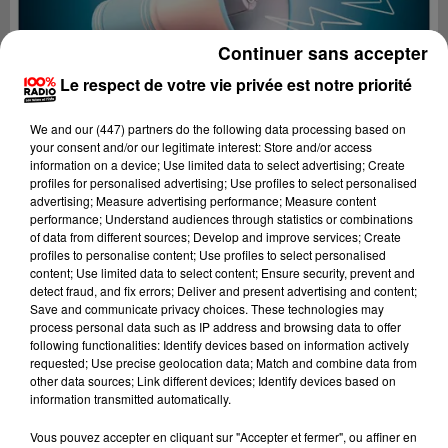
Continuer sans accepter
Le respect de votre vie privée est notre priorité
We and
our (447) partners
do the following data processing based on
your consent and/or our legitimate interest: Store and/or access
information on a device; Use limited data to select advertising; Create
profiles for personalised advertising; Use profiles to select personalised
advertising; Measure advertising performance; Measure content
performance; Understand audiences through statistics or combinations
of data from different sources; Develop and improve services; Create
profiles to personalise content; Use profiles to select personalised
content; Use limited data to select content; Ensure security, prevent and
detect fraud, and fix errors; Deliver and present advertising and content;
Lecture (4 min 19 sec)
Save and communicate privacy choices. These technologies may
process personal data such as IP address and browsing data to offer
following functionalities: Identify devices based on information actively
requested; Use precise geolocation data; Match and combine data from
other data sources; Link different devices; Identify devices based on
100%
information transmitted automatically.
100% Radio les infos du Béarn
Vous pouvez accepter en cliquant sur "Accepter et fermer", ou affiner en