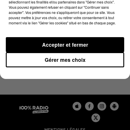
sélectionnant les finalités et/ou partenaires dans "Gérer mes choix".
15 avril 2024 - 4 min 19 sec
Vous pouvez également refuser en cliquant sur "Continuer sans
LES INFOS DU BÉARN DU 15/04/2024 À 09H00
accepter". Vos préférences ne s'appliqueront que pour ce site. Vous
pouvez mettre à jour vos choix, ou retirer votre consentement à tout
moment via le lien "Gérer les cookies" situé en bas de chaque page.
Podcasts infos du Béarn
Accepter et fermer
Gérer mes choix
MENTIONS LÉGALES