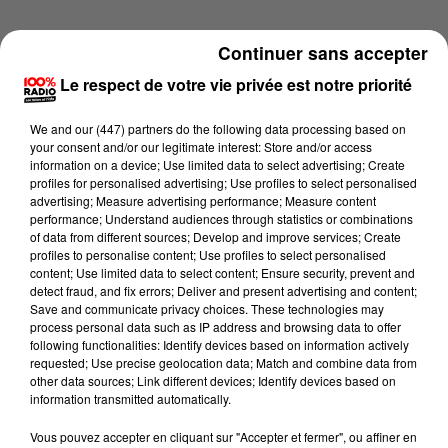
Continuer sans accepter
Le respect de votre vie privée est notre priorité
We and
our (447) partners
do the following data processing based on
your consent and/or our legitimate interest: Store and/or access
information on a device; Use limited data to select advertising; Create
profiles for personalised advertising; Use profiles to select personalised
advertising; Measure advertising performance; Measure content
performance; Understand audiences through statistics or combinations
of data from different sources; Develop and improve services; Create
profiles to personalise content; Use profiles to select personalised
content; Use limited data to select content; Ensure security, prevent and
detect fraud, and fix errors; Deliver and present advertising and content;
Lecture (2 min 15 sec)
Save and communicate privacy choices. These technologies may
process personal data such as IP address and browsing data to offer
following functionalities: Identify devices based on information actively
requested; Use precise geolocation data; Match and combine data from
other data sources; Link different devices; Identify devices based on
100%
information transmitted automatically.
100% Radio les infos du Béarn
Vous pouvez accepter en cliquant sur "Accepter et fermer", ou affiner en