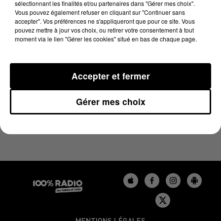
sélectionnant les finalités et/ou partenaires dans "Gérer mes choix".
15 janvier 2025 - 2 min 15 sec
Vous pouvez également refuser en cliquant sur "Continuer sans
LES INFOS DU BÉARN DU 15/01/2025 À 09H59
accepter". Vos préférences ne s'appliqueront que pour ce site. Vous
pouvez mettre à jour vos choix, ou retirer votre consentement à tout
moment via le lien "Gérer les cookies" situé en bas de chaque page.
Podcasts infos du Béarn
Accepter et fermer
Gérer mes choix
MENTIONS LÉGALES