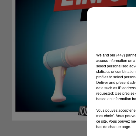
We and
our (447) partn
access information on a 
select personalised ad
statistics or combinatio
profiles to select person
Deliver and present adv
data such as IP address 
requested; Use precise g
based on information tra
Vous pouvez accepter en 
mes choix". Vous pouvez
ce site. Vous pouvez met
bas de chaque page.