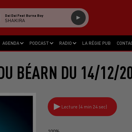
Dai Dai Feat Burna Boy
SHAKIRA
AGENDA
PODCAST
RADIO
LA RÉGIE PUB
CONTA
DU BÉARN DU 14/12/2
Lecture (4 min 24 sec)
100%