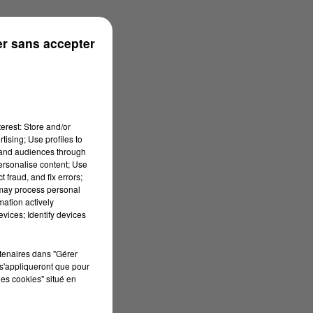
r sans accepter
erest: Store and/or
tising; Use profiles to
tand audiences through
personalise content; Use
 fraud, and fix errors;
 may process personal
mation actively
vices; Identify devices
rtenaires dans "Gérer
s'appliqueront que pour
les cookies" situé en