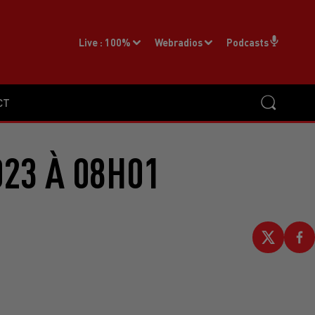
Live :
100%
Webradios
Podcasts
CT
023 À 08H01