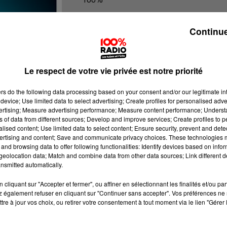
100% Radio les infos du Béarn
Continue
Le respect de votre vie privée est notre priorité
ers
do the following data processing based on your consent and/or our legitimate int
device; Use limited data to select advertising; Create profiles for personalised adver
vertising; Measure advertising performance; Measure content performance; Unders
ns of data from different sources; Develop and improve services; Create profiles to 
alised content; Use limited data to select content; Ensure security, prevent and detect
ertising and content; Save and communicate privacy choices. These technologies
and browsing data to offer following functionalities: Identify devices based on infor
eolocation data; Match and combine data from other data sources; Link different de
nsmitted automatically.
cliquant sur "Accepter et fermer", ou affiner en sélectionnant les finalités et/ou pa
 également refuser en cliquant sur "Continuer sans accepter". Vos préférences ne 
tre à jour vos choix, ou retirer votre consentement à tout moment via le lien "Gérer 