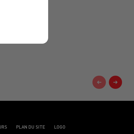
URS
PLAN DU SITE
LOGO