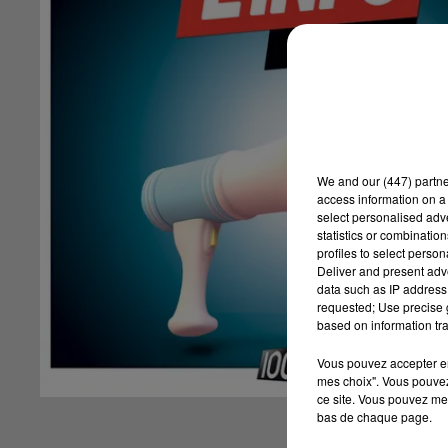
We and
our (447) partn
access information on a 
select personalised ad
statistics or combinatio
profiles to select person
Deliver and present adv
data such as IP address 
requested; Use precise g
based on information tra
Vous pouvez accepter en 
mes choix". Vous pouvez
ce site. Vous pouvez met
bas de chaque page.