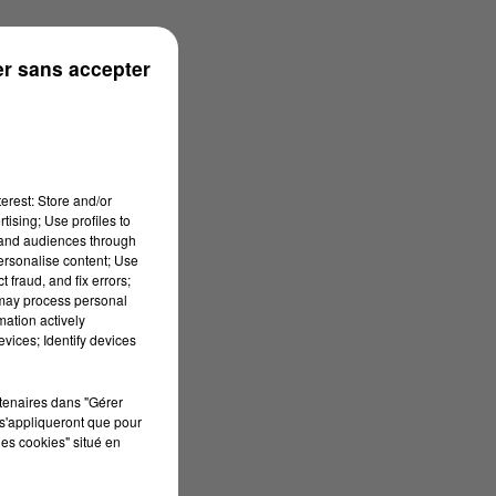
r sans accepter
erest: Store and/or
tising; Use profiles to
tand audiences through
personalise content; Use
 fraud, and fix errors;
 may process personal
mation actively
vices; Identify devices
rtenaires dans "Gérer
s'appliqueront que pour
les cookies" situé en