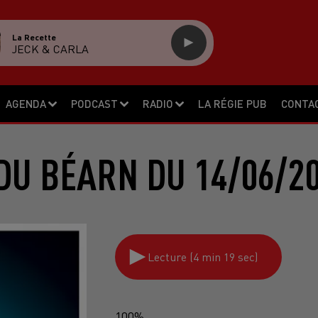
La Recette
JECK & CARLA
AGENDA
PODCAST
RADIO
LA RÉGIE PUB
CONTA
DU BÉARN DU 14/06/2
Lecture (4 min 19 sec)
100%