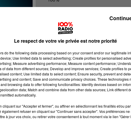
100% radio les infos du Béarn
Continue
Le respect de votre vie privée est notre priorité
ers
do the following data processing based on your consent and/or our legitimate int
device; Use limited data to select advertising; Create profiles for personalised adver
vertising; Measure advertising performance; Measure content performance; Unders
ns of data from different sources; Develop and improve services; Create profiles to 
alised content; Use limited data to select content; Ensure security, prevent and detect
ertising and content; Save and communicate privacy choices. These technologies
and browsing data to offer following functionalities: Identify devices based on infor
eolocation data; Match and combine data from other data sources; Link different de
nsmitted automatically.
cliquant sur "Accepter et fermer", ou affiner en sélectionnant les finalités et/ou pa
 également refuser en cliquant sur "Continuer sans accepter". Vos préférences ne 
tre à jour vos choix, ou retirer votre consentement à tout moment via le lien "Gérer 