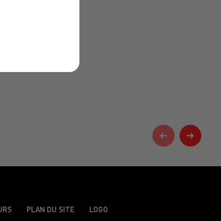
URS
PLAN DU SITE
LOGO