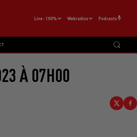
Live :
100%
Webradios
Podcasts
CT
023 À 07H00