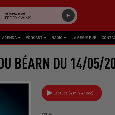
Mr Know It All
TEDDY SWIMS
AGENDA
PODCAST
RADIO
LA RÉGIE PUB
CONTA
DU BÉARN DU 14/05/2
Lecture (4 min 47 sec)
100%