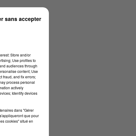
r sans accepter
erest: Store and/or
tising; Use profiles to
tand audiences through
personalise content; Use
 fraud, and fix errors;
 may process personal
mation actively
vices; Identify devices
rtenaires dans "Gérer
s'appliqueront que pour
les cookies" situé en