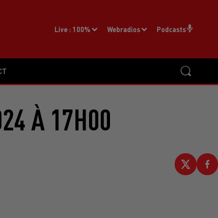
Live :
100%
Webradios
Podcasts
CT
024 À 17H00