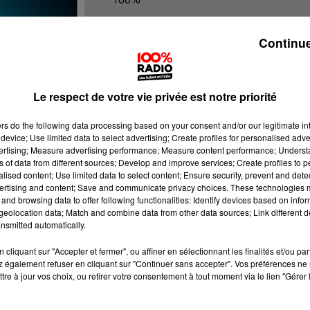
100% Radio les infos du Béarn
Continue
Le respect de votre vie privée est notre priorité
ers
do the following data processing based on your consent and/or our legitimate int
device; Use limited data to select advertising; Create profiles for personalised adver
vertising; Measure advertising performance; Measure content performance; Unders
ns of data from different sources; Develop and improve services; Create profiles to 
alised content; Use limited data to select content; Ensure security, prevent and detect
ertising and content; Save and communicate privacy choices. These technologies
and browsing data to offer following functionalities: Identify devices based on infor
eolocation data; Match and combine data from other data sources; Link different de
nsmitted automatically.
cliquant sur "Accepter et fermer", ou affiner en sélectionnant les finalités et/ou pa
 également refuser en cliquant sur "Continuer sans accepter". Vos préférences ne 
tre à jour vos choix, ou retirer votre consentement à tout moment via le lien "Gérer 