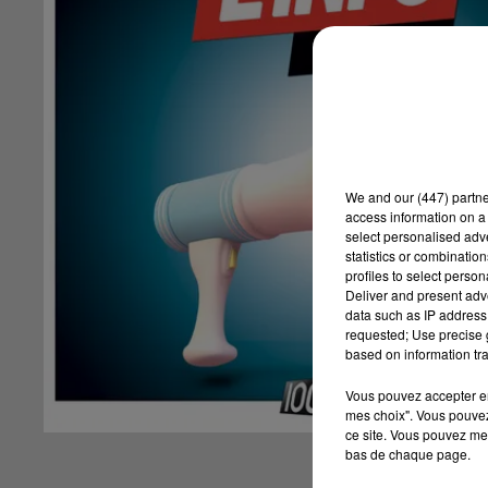
We and
our (447) partn
access information on a 
select personalised ad
statistics or combinatio
profiles to select person
Deliver and present adv
data such as IP address 
requested; Use precise g
based on information tra
Vous pouvez accepter en 
mes choix". Vous pouvez
ce site. Vous pouvez met
bas de chaque page.