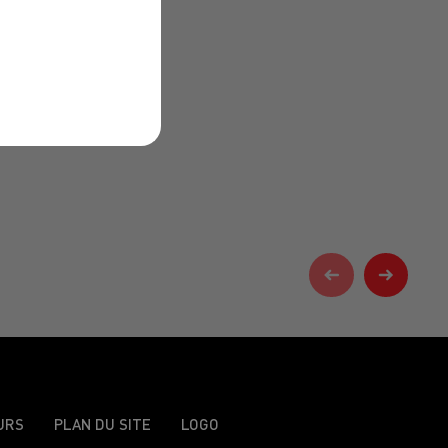
URS
PLAN DU SITE
LOGO