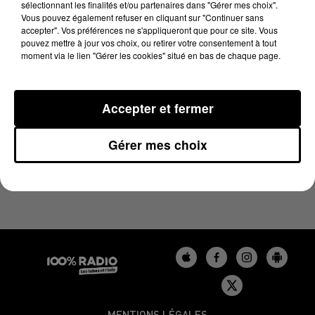
sélectionnant les finalités et/ou partenaires dans "Gérer mes choix".
13 juin 2024 - 2 min 25 sec
Vous pouvez également refuser en cliquant sur "Continuer sans
LES INFOS DU BÉARN DU 13/06/2024 À 14H00
accepter". Vos préférences ne s'appliqueront que pour ce site. Vous
pouvez mettre à jour vos choix, ou retirer votre consentement à tout
moment via le lien "Gérer les cookies" situé en bas de chaque page.
Podcasts infos du Béarn
Accepter et fermer
Gérer mes choix
MENTIONS LÉGALES