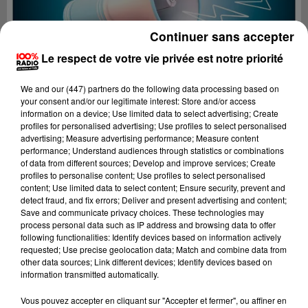
Continuer sans accepter
Le respect de votre vie privée est notre priorité
We and
our (447) partners
do the following data processing based on
your consent and/or our legitimate interest: Store and/or access
information on a device; Use limited data to select advertising; Create
profiles for personalised advertising; Use profiles to select personalised
advertising; Measure advertising performance; Measure content
performance; Understand audiences through statistics or combinations
of data from different sources; Develop and improve services; Create
profiles to personalise content; Use profiles to select personalised
content; Use limited data to select content; Ensure security, prevent and
detect fraud, and fix errors; Deliver and present advertising and content;
Lecture (2 min 25 sec)
Save and communicate privacy choices. These technologies may
process personal data such as IP address and browsing data to offer
following functionalities: Identify devices based on information actively
requested; Use precise geolocation data; Match and combine data from
other data sources; Link different devices; Identify devices based on
100%
information transmitted automatically.
100% Radio les infos du Béarn
Vous pouvez accepter en cliquant sur "Accepter et fermer", ou affiner en