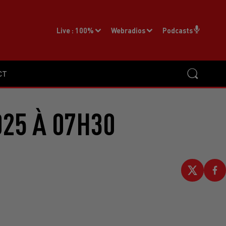
Live :
100%
Webradios
Podcasts
CT
025 À 07H30