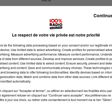
100% Radio les infos du Béarn
Continue
Le respect de votre vie privée est notre priorité
ers
do the following data processing based on your consent and/or our legitimate int
device; Use limited data to select advertising; Create profiles for personalised adver
vertising; Measure advertising performance; Measure content performance; Unders
ns of data from different sources; Develop and improve services; Create profiles to 
alised content; Use limited data to select content; Ensure security, prevent and detect
ertising and content; Save and communicate privacy choices. These technologies
and browsing data to offer following functionalities: Identify devices based on infor
eolocation data; Match and combine data from other data sources; Link different de
nsmitted automatically.
cliquant sur "Accepter et fermer", ou affiner en sélectionnant les finalités et/ou pa
 également refuser en cliquant sur "Continuer sans accepter". Vos préférences ne 
tre à jour vos choix, ou retirer votre consentement à tout moment via le lien "Gérer 