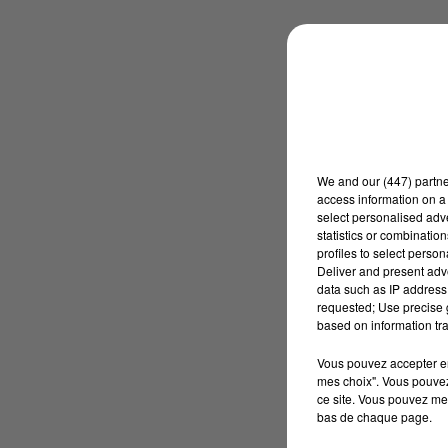
We and
our (447) partn
access information on a 
select personalised ad
statistics or combinatio
profiles to select person
Deliver and present adv
data such as IP address 
requested; Use precise g
based on information tra
Vous pouvez accepter en 
mes choix". Vous pouvez
ce site. Vous pouvez met
bas de chaque page.