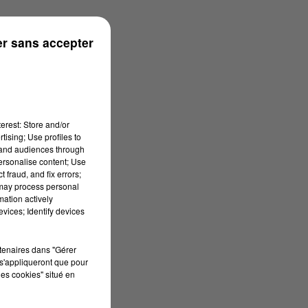
r sans accepter
erest: Store and/or
tising; Use profiles to
tand audiences through
personalise content; Use
 fraud, and fix errors;
 may process personal
mation actively
vices; Identify devices
rtenaires dans "Gérer
s'appliqueront que pour
les cookies" situé en