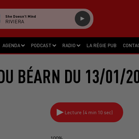
She Doesn't Mind
RIVIERA
AGENDA
PODCAST
RADIO
LA RÉGIE PUB
CONTA
DU BÉARN DU 13/01/2
Lecture (4 min 10 sec)
100%