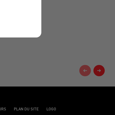
URS
PLAN DU SITE
LOGO