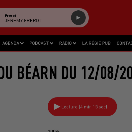
Frérot
JEREMY FREROT
AGENDA
PODCAST
RADIO
LA RÉGIE PUB
CONTA
DU BÉARN DU 12/08/2
Lecture (4 min 15 sec)
100%