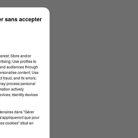
r sans accepter
erest: Store and/or
tising; Use profiles to
tand audiences through
personalise content; Use
 fraud, and fix errors;
 may process personal
mation actively
vices; Identify devices
rtenaires dans "Gérer
s'appliqueront que pour
les cookies" situé en