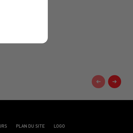
URS
PLAN DU SITE
LOGO