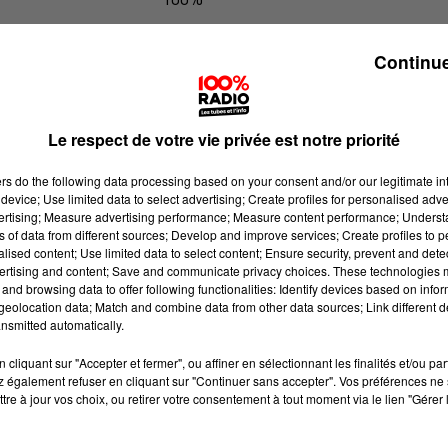
100% Radio les infos du Béarn
Continue
Le respect de votre vie privée est notre priorité
ers
do the following data processing based on your consent and/or our legitimate int
device; Use limited data to select advertising; Create profiles for personalised adver
vertising; Measure advertising performance; Measure content performance; Unders
ns of data from different sources; Develop and improve services; Create profiles to 
alised content; Use limited data to select content; Ensure security, prevent and detect
ertising and content; Save and communicate privacy choices. These technologies
and browsing data to offer following functionalities: Identify devices based on infor
eolocation data; Match and combine data from other data sources; Link different de
nsmitted automatically.
cliquant sur "Accepter et fermer", ou affiner en sélectionnant les finalités et/ou pa
 également refuser en cliquant sur "Continuer sans accepter". Vos préférences ne 
tre à jour vos choix, ou retirer votre consentement à tout moment via le lien "Gérer 