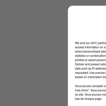
We and
our (447) partn
access information on a 
select personalised ad
statistics or combinatio
profiles to select person
Deliver and present adv
data such as IP address 
requested; Use precise g
based on information tra
Vous pouvez accepter en 
mes choix". Vous pouvez
ce site. Vous pouvez met
bas de chaque page.