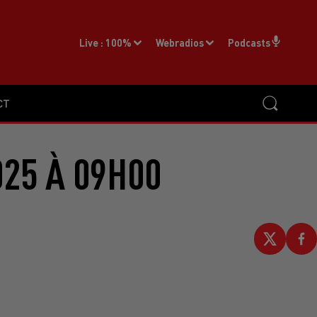
Live :
100%
Webradios
Podcasts
CT
025 À 09H00