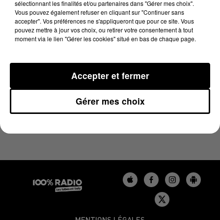
sélectionnant les finalités et/ou partenaires dans "Gérer mes choix".
12 avril 2024 - 2 min 22 sec
Vous pouvez également refuser en cliquant sur "Continuer sans
LES INFOS DU BÉARN DU 12/04/2024 À 11H00
accepter". Vos préférences ne s'appliqueront que pour ce site. Vous
pouvez mettre à jour vos choix, ou retirer votre consentement à tout
moment via le lien "Gérer les cookies" situé en bas de chaque page.
Podcasts infos du Béarn
Accepter et fermer
Gérer mes choix
MENTIONS LÉGALES