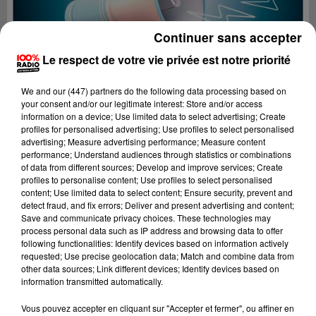
Continuer sans accepter
Le respect de votre vie privée est notre priorité
We and
our (447) partners
do the following data processing based on
your consent and/or our legitimate interest: Store and/or access
information on a device; Use limited data to select advertising; Create
profiles for personalised advertising; Use profiles to select personalised
advertising; Measure advertising performance; Measure content
performance; Understand audiences through statistics or combinations
of data from different sources; Develop and improve services; Create
profiles to personalise content; Use profiles to select personalised
content; Use limited data to select content; Ensure security, prevent and
detect fraud, and fix errors; Deliver and present advertising and content;
Lecture (2 min 22 sec)
Save and communicate privacy choices. These technologies may
process personal data such as IP address and browsing data to offer
following functionalities: Identify devices based on information actively
requested; Use precise geolocation data; Match and combine data from
other data sources; Link different devices; Identify devices based on
100%
information transmitted automatically.
100% Radio les infos du Béarn
Vous pouvez accepter en cliquant sur "Accepter et fermer", ou affiner en