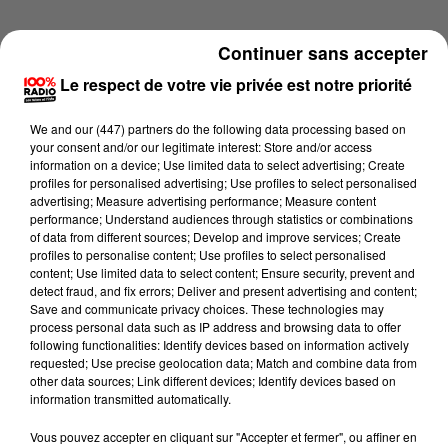
Continuer sans accepter
Le respect de votre vie privée est notre priorité
We and
our (447) partners
do the following data processing based on
your consent and/or our legitimate interest: Store and/or access
information on a device; Use limited data to select advertising; Create
profiles for personalised advertising; Use profiles to select personalised
advertising; Measure advertising performance; Measure content
performance; Understand audiences through statistics or combinations
of data from different sources; Develop and improve services; Create
profiles to personalise content; Use profiles to select personalised
content; Use limited data to select content; Ensure security, prevent and
detect fraud, and fix errors; Deliver and present advertising and content;
Lecture (2 min 13 sec)
Save and communicate privacy choices. These technologies may
process personal data such as IP address and browsing data to offer
following functionalities: Identify devices based on information actively
requested; Use precise geolocation data; Match and combine data from
other data sources; Link different devices; Identify devices based on
100%
information transmitted automatically.
100% Radio les infos du Béarn
Vous pouvez accepter en cliquant sur "Accepter et fermer", ou affiner en