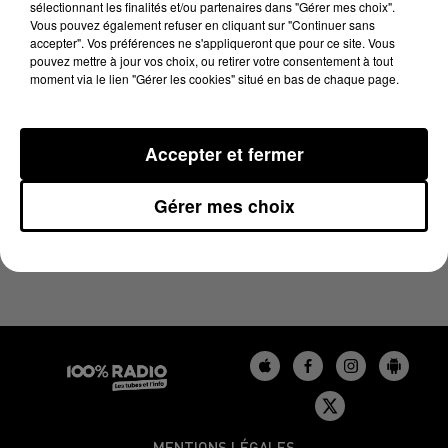
sélectionnant les finalités et/ou partenaires dans "Gérer mes choix".
11 avril 2025 - 2 min 13 sec
Vous pouvez également refuser en cliquant sur "Continuer sans
LES INFOS DU BÉARN DU 11/04/2025 À 11H59
accepter". Vos préférences ne s'appliqueront que pour ce site. Vous
pouvez mettre à jour vos choix, ou retirer votre consentement à tout
moment via le lien "Gérer les cookies" situé en bas de chaque page.
Podcasts infos du Béarn
Accepter et fermer
Gérer mes choix
MENTIONS LÉGALES