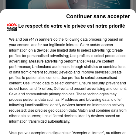
Continuer sans accepter
Le respect de votre vie privée est notre priorité
We and
our (447) partners
do the following data processing based on
your consent and/or our legitimate interest: Store and/or access
information on a device; Use limited data to select advertising; Create
profiles for personalised advertising; Use profiles to select personalised
advertising; Measure advertising performance; Measure content
performance; Understand audiences through statistics or combinations
of data from different sources; Develop and improve services; Create
profiles to personalise content; Use profiles to select personalised
content; Use limited data to select content; Ensure security, prevent and
detect fraud, and fix errors; Deliver and present advertising and content;
Lecture (3 min 20 sec)
Save and communicate privacy choices. These technologies may
process personal data such as IP address and browsing data to offer
following functionalities: Identify devices based on information actively
requested; Use precise geolocation data; Match and combine data from
other data sources; Link different devices; Identify devices based on
100%
information transmitted automatically.
100% Radio les infos du Béarn
Vous pouvez accepter en cliquant sur "Accepter et fermer", ou affiner en