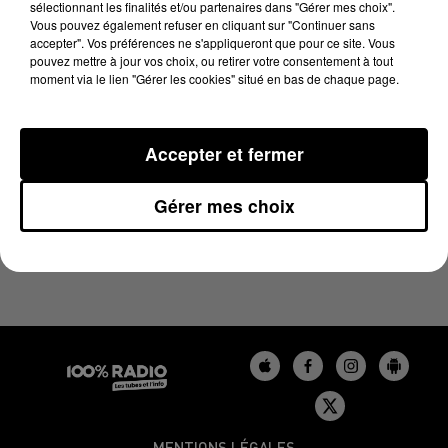
sélectionnant les finalités et/ou partenaires dans "Gérer mes choix".
10 juillet 2023 - 3 min 20 sec
Vous pouvez également refuser en cliquant sur "Continuer sans
LES INFOS DU BÉARN DU 10/07/2023 À 18H00
accepter". Vos préférences ne s'appliqueront que pour ce site. Vous
pouvez mettre à jour vos choix, ou retirer votre consentement à tout
moment via le lien "Gérer les cookies" situé en bas de chaque page.
Podcasts infos du Béarn
Accepter et fermer
Gérer mes choix
MENTIONS LÉGALES