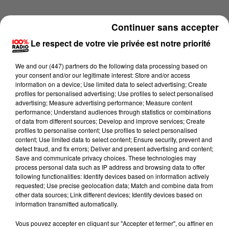
Continuer sans accepter
Le respect de votre vie privée est notre priorité
We and
our (447) partners
do the following data processing based on
your consent and/or our legitimate interest: Store and/or access
information on a device; Use limited data to select advertising; Create
profiles for personalised advertising; Use profiles to select personalised
advertising; Measure advertising performance; Measure content
performance; Understand audiences through statistics or combinations
of data from different sources; Develop and improve services; Create
profiles to personalise content; Use profiles to select personalised
content; Use limited data to select content; Ensure security, prevent and
detect fraud, and fix errors; Deliver and present advertising and content;
Lecture (4 min 16 sec)
Save and communicate privacy choices. These technologies may
process personal data such as IP address and browsing data to offer
following functionalities: Identify devices based on information actively
requested; Use precise geolocation data; Match and combine data from
other data sources; Link different devices; Identify devices based on
100%
information transmitted automatically.
100% Radio les infos du Béarn
Vous pouvez accepter en cliquant sur "Accepter et fermer", ou affiner en