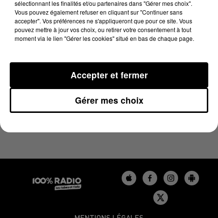
sélectionnant les finalités et/ou partenaires dans "Gérer mes choix".
10 juin 2025 - 4 min 16 sec
Vous pouvez également refuser en cliquant sur "Continuer sans
LES INFOS DU BÉARN DU 10/06/2025 À 08H30
accepter". Vos préférences ne s'appliqueront que pour ce site. Vous
pouvez mettre à jour vos choix, ou retirer votre consentement à tout
moment via le lien "Gérer les cookies" situé en bas de chaque page.
Podcasts infos du Béarn
Accepter et fermer
Gérer mes choix
MENTIONS LÉGALES