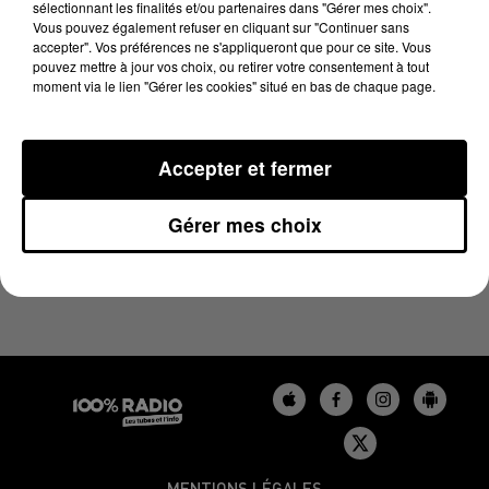
sélectionnant les finalités et/ou partenaires dans "Gérer mes choix".
10 juin 2024 - 4 min 25 sec
Vous pouvez également refuser en cliquant sur "Continuer sans
LES INFOS DU BÉARN DU 10/06/2024 À 07H59
accepter". Vos préférences ne s'appliqueront que pour ce site. Vous
pouvez mettre à jour vos choix, ou retirer votre consentement à tout
moment via le lien "Gérer les cookies" situé en bas de chaque page.
Podcasts infos du Béarn
Accepter et fermer
Gérer mes choix
MENTIONS LÉGALES