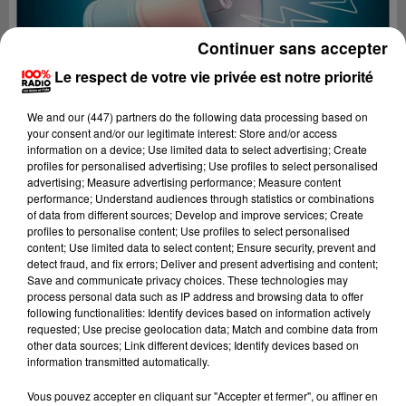
Continuer sans accepter
Le respect de votre vie privée est notre priorité
We and
our (447) partners
do the following data processing based on
your consent and/or our legitimate interest: Store and/or access
information on a device; Use limited data to select advertising; Create
profiles for personalised advertising; Use profiles to select personalised
advertising; Measure advertising performance; Measure content
performance; Understand audiences through statistics or combinations
of data from different sources; Develop and improve services; Create
profiles to personalise content; Use profiles to select personalised
content; Use limited data to select content; Ensure security, prevent and
detect fraud, and fix errors; Deliver and present advertising and content;
Lecture (4 min 25 sec)
Save and communicate privacy choices. These technologies may
process personal data such as IP address and browsing data to offer
following functionalities: Identify devices based on information actively
requested; Use precise geolocation data; Match and combine data from
other data sources; Link different devices; Identify devices based on
100%
information transmitted automatically.
100% Radio les infos du Béarn
Vous pouvez accepter en cliquant sur "Accepter et fermer", ou affiner en