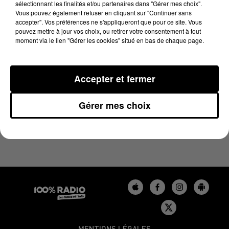
sélectionnant les finalités et/ou partenaires dans "Gérer mes choix".
10 avril 2024 - 2 min 25 sec
Vous pouvez également refuser en cliquant sur "Continuer sans
LES INFOS DU BÉARN DU 10/04/2024 À 14H00
accepter". Vos préférences ne s'appliqueront que pour ce site. Vous
pouvez mettre à jour vos choix, ou retirer votre consentement à tout
moment via le lien "Gérer les cookies" situé en bas de chaque page.
Podcasts infos du Béarn
Accepter et fermer
Gérer mes choix
MENTIONS LÉGALES