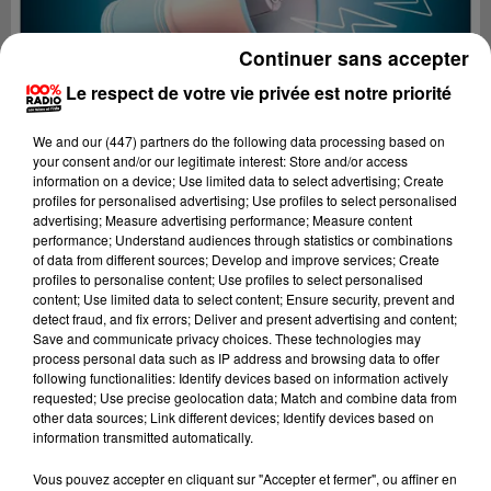
Continuer sans accepter
Le respect de votre vie privée est notre priorité
We and
our (447) partners
do the following data processing based on
your consent and/or our legitimate interest: Store and/or access
information on a device; Use limited data to select advertising; Create
profiles for personalised advertising; Use profiles to select personalised
advertising; Measure advertising performance; Measure content
performance; Understand audiences through statistics or combinations
of data from different sources; Develop and improve services; Create
profiles to personalise content; Use profiles to select personalised
content; Use limited data to select content; Ensure security, prevent and
detect fraud, and fix errors; Deliver and present advertising and content;
Lecture (2 min 25 sec)
Save and communicate privacy choices. These technologies may
process personal data such as IP address and browsing data to offer
following functionalities: Identify devices based on information actively
requested; Use precise geolocation data; Match and combine data from
other data sources; Link different devices; Identify devices based on
100%
information transmitted automatically.
100% Radio les infos du Béarn
Vous pouvez accepter en cliquant sur "Accepter et fermer", ou affiner en